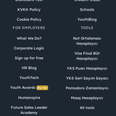
KVKK Policy
Schools
Cookie Policy
YouthBlog
FOR EMPLOYERS
TOOLS
What We Do?
Not Ortalaması
Hesaplayıcı
Corporate Login
Vize Final Büt
Sign up for free
Hesaplayıcı
HR Blog
YKS Puan Hesaplayıcı
YouthTech
YKS Geri Sayım Sayacı
Youth Awards
Pomodoro Zamanlayıcı
Oy Ver
Humanspire
Maaş Hesaplayıcı
Future Sales Leader
All tools
Academy