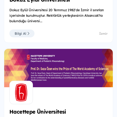
Dokuz Eylül Üniversitesi 20 Temmuz 1982'de İzmir il sınırları
içerisinde kurulmuştur. Rektörlük yerleşkesinin Alsancak’ta
bulunduğu üniversi...
Bilgi Al
İzmir
Hacettepe Üniversitesi