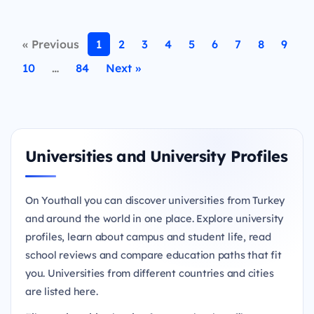
« Previous
1
2
3
4
5
6
7
8
9
10
…
84
Next »
Universities and University Profiles
On Youthall you can discover universities from Turkey
and around the world in one place. Explore university
profiles, learn about campus and student life, read
school reviews and compare education paths that fit
you. Universities from different countries and cities
are listed here.