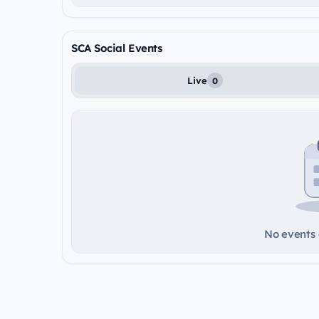
SCA Social Events
Live
0
No events a