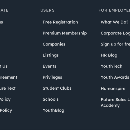
ATE
USERS
FOR EMPLOYE
us
Free Registration
What We Do?
Premium Membership
Corporate Log
Companies
Sign up for fr
Listings
HR Blog
t Us
Events
YouthTech
greement
Privileges
Youth Award
ure Text
Student Clubs
Humanspire
olicy
Schools
Future Sales 
Academy
Policy
YouthBlog