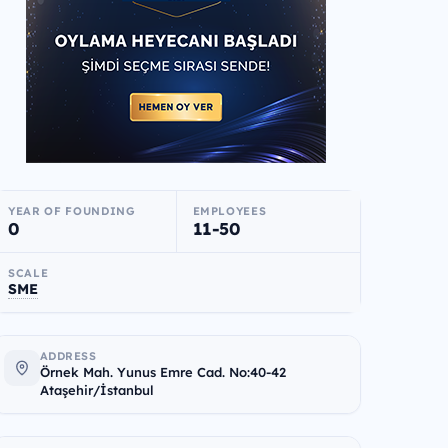
YEAR OF FOUNDING
EMPLOYEES
0
11-50
SCALE
SME
ADDRESS
Örnek Mah. Yunus Emre Cad. No:40-42
Ataşehir/İstanbul