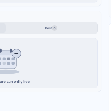
Past
0
re currently live.