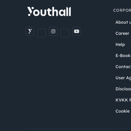
CORPOR
About 
Career
Help
E-Book
Contac
User A
Disclos
KVKK P
Cookie 