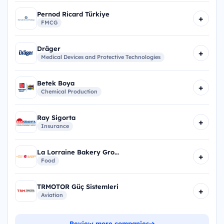
Pernod Ricard Türkiye
+
FMCG
Dräger
+
Medical Devices and Protective Technologies
Betek Boya
+
Chemical Production
Ray Sigorta
+
Insurance
La Lorraine Bakery Gro...
+
Food
TRMOTOR Güç Sistemleri
+
Aviation
Review more companies