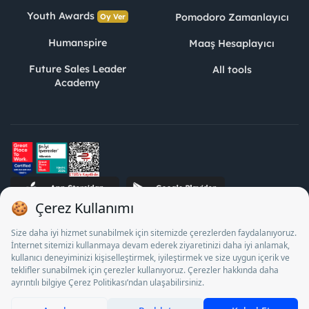
Youth Awards
Pomodoro Zamanlayıcı
Oy Ver
Humanspire
Maaş Hesaplayıcı
Future Sales Leader
All tools
Academy
STJ Human Resources Informatics and Consultancy Inc. as a
Private Employment Agency to operate between 13/05/2025 -
12/05/2028, Turkey Employment Agency by 18/04/2025 date
and 18095710 numbered decision in accordance with the
document No. 1078 operates with. Pursuant to Law No. 4904,