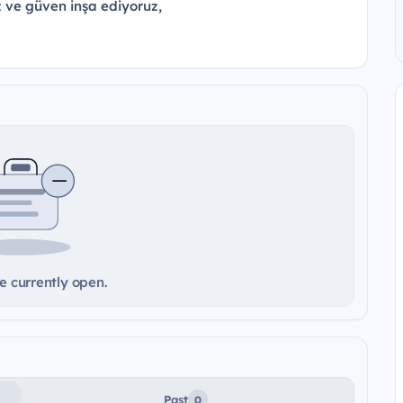
z ve güven inşa ediyoruz,
e currently open.
Past
0