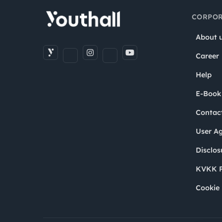
CORPOR
About 
Career
Help
E-Book
Contac
User A
Disclos
KVKK P
Cookie 