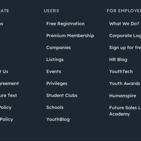
ATE
USERS
FOR EMPLOYE
us
Free Registration
What We Do?
Premium Membership
Corporate Log
Companies
Sign up for fr
Listings
HR Blog
t Us
Events
YouthTech
greement
Privileges
Youth Award
ure Text
Student Clubs
Humanspire
olicy
Schools
Future Sales 
Academy
Policy
YouthBlog