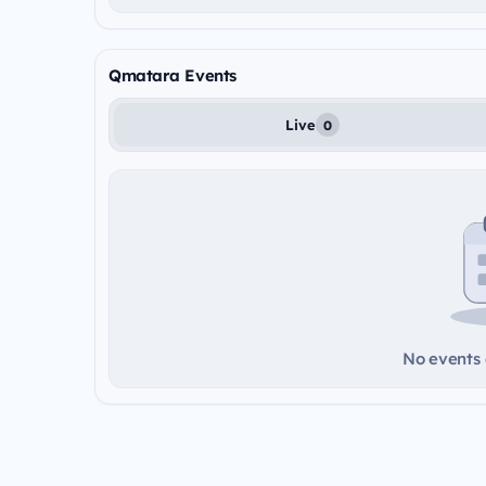
Qmatara Events
Live
0
No events a