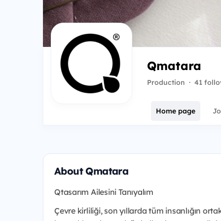
Qmatara
Production
·
41 foll
Home page
Jo
About Qmatara
Qtasarım Ailesini Tanıyalım
Çevre kirliliği, son yıllarda tüm insanlığın or