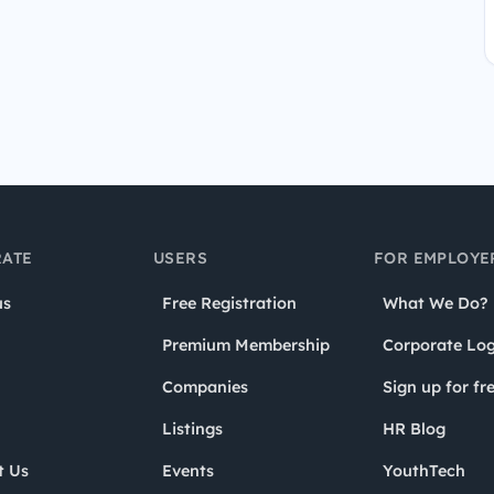
ATE
USERS
FOR EMPLOYE
us
Free Registration
What We Do?
Premium Membership
Corporate Log
Companies
Sign up for fr
Listings
HR Blog
t Us
Events
YouthTech