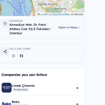
Leaflet
|
©
OpenStreetMap
contributors
ADDRESS
Ahmediye Mah. Dr. Fahri
Open in Maps
Atabey Cad. 52/2 Üsküdar/
İstanbul
FOLLOW THEM
Companies you can follow
Limak Çimento
+
Production
Beko
+