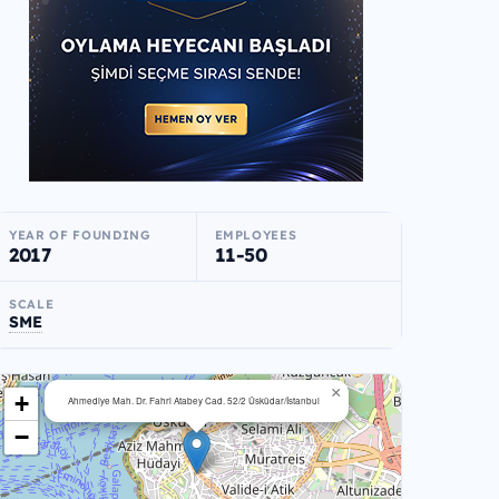
YEAR OF FOUNDING
EMPLOYEES
2017
11-50
SCALE
SME
×
+
Ahmediye Mah. Dr. Fahri Atabey Cad. 52/2 Üsküdar/İstanbul
−