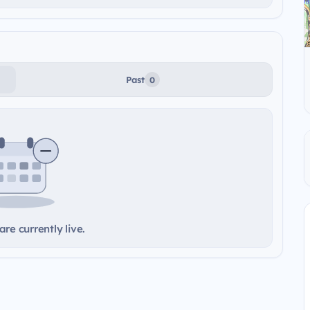
Past
0
re currently live.