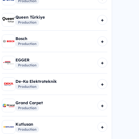
Production
Queen Türkiye
+
Production
Bosch
+
Production
EGGER
+
Production
De-Ka Elektroteknik
+
Production
Grand Carpet
+
Production
Kutlusan
+
Production