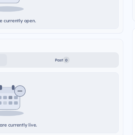
e currently open.
Past
0
re currently live.