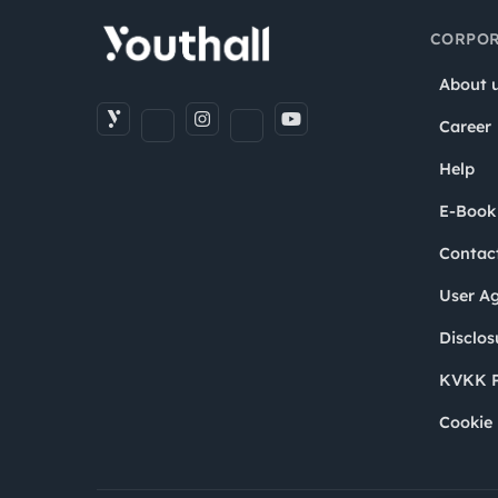
CORPOR
About 
Career
Help
E-Book
Contac
User A
Disclos
KVKK P
Cookie 