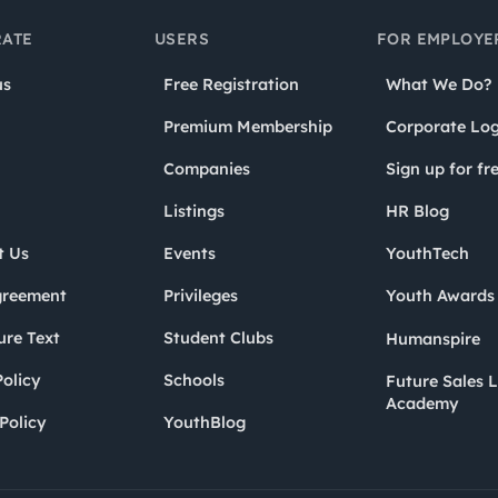
ATE
USERS
FOR EMPLOYE
us
Free Registration
What We Do?
Premium Membership
Corporate Log
Companies
Sign up for fr
Listings
HR Blog
t Us
Events
YouthTech
greement
Privileges
Youth Award
ure Text
Student Clubs
Humanspire
olicy
Schools
Future Sales 
Academy
Policy
YouthBlog