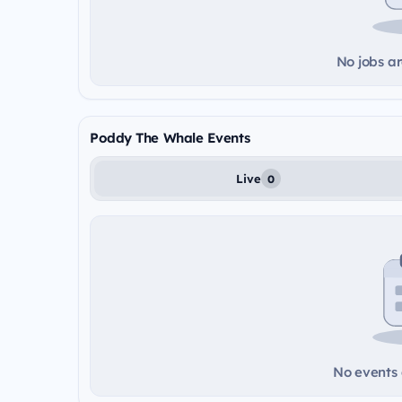
No jobs ar
Poddy The Whale Events
Live
0
No events a