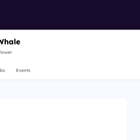
Whale
llower
bs
Events