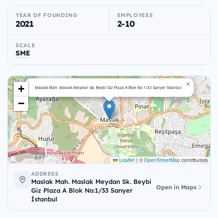
YEAR OF FOUNDING
EMPLOYEES
2021
2-10
SCALE
SME
×
+
Maslak Mah. Maslak Meydan Sk. Beybi Giz Plaza A Blok No:1/33 Sarıyer İstanbul
−
Leaflet
|
©
OpenStreetMap
contributors
ADDRESS
Maslak Mah. Maslak Meydan Sk. Beybi
Open in Maps
Giz Plaza A Blok No:1/33 Sarıyer
İstanbul