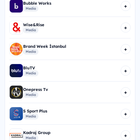
Bubble Works
+
Media
Wise&Rise
+
Media
Brand Week İstanbul
+
Media
BluTV
+
Media
Onepress Tv
+
Media
S Sport Plus
+
Media
Kadraj Group
+
Media