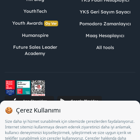
YKS Puan Hesaplayıcı
YouthTech
YKS Geri Sayım Sayacı
Youth Awards
Pomodoro Zamanlayıcı
Oy Ver
Humanspire
Maaş Hesaplayıcı
Future Sales Leader
All tools
Academy
STJ Human Resources Informatics and Consultancy Inc. as a
Private Employment Agency to operate between 13/05/2025 -
12/05/2028, Turkey Employment Agency by 18/04/2025 date