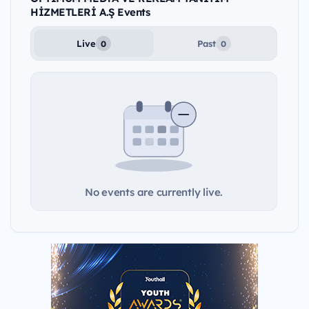
HİZMETLERİ A.Ş Events
Live
Past
0
0
No events are currently live.