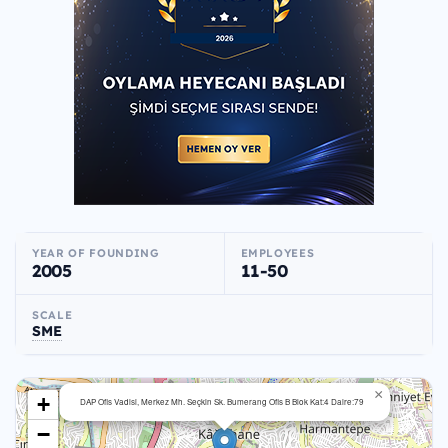
YEAR OF FOUNDING
EMPLOYEES
2005
11-50
SCALE
SME
×
+
DAP Ofis Vadisi, Merkez Mh. Seçkin Sk. Bumerang Ofis B Blok Kat:4 Daire:79
−