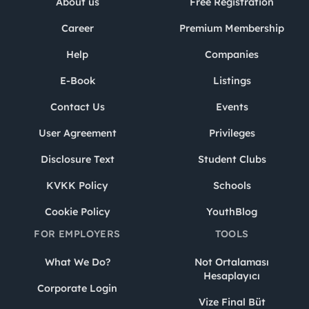
About us
Free Registration
Career
Premium Membership
Help
Companies
E-Book
Listings
Contact Us
Events
User Agreement
Privileges
Disclosure Text
Student Clubs
KVKK Policy
Schools
Cookie Policy
YouthBlog
FOR EMPLOYERS
TOOLS
What We Do?
Not Ortalaması
Hesaplayıcı
Corporate Login
Vize Final Büt