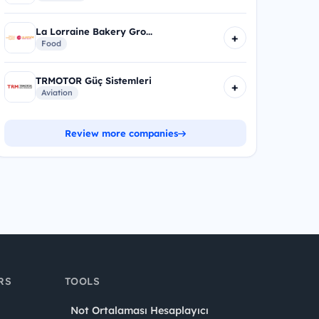
La Lorraine Bakery Gro...
+
Food
TRMOTOR Güç Sistemleri
+
Aviation
Review more companies
RS
TOOLS
Not Ortalaması Hesaplayıcı