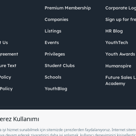
Premium Membership
Corporate Log
Companies
Sign up for fr
Listings
HR Blog
t Us
Events
YouthTech
greement
Privileges
Youth Award
ure Text
Student Clubs
Humanspire
olicy
Schools
Future Sales 
Academy
Policy
YouthBlog