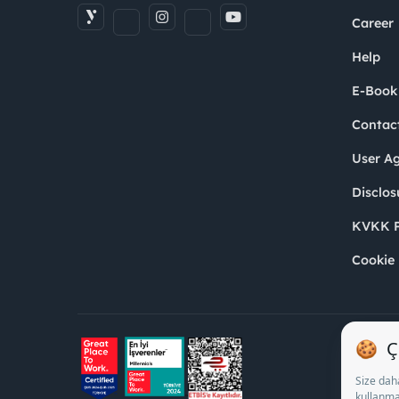
Career
Help
E-Book
Contac
User A
Disclos
KVKK P
Cookie 