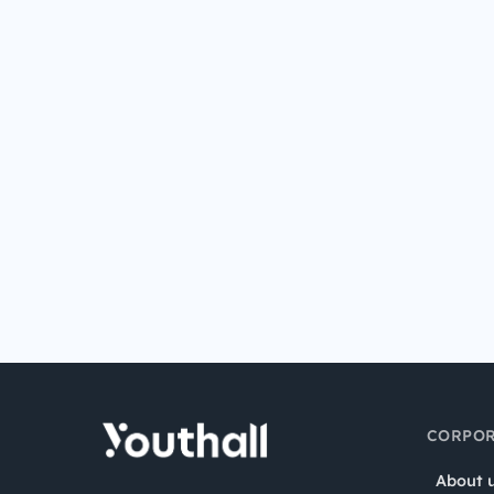
CORPOR
About 