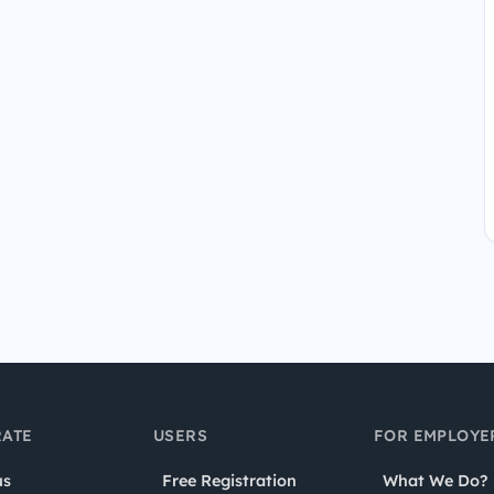
ATE
USERS
FOR EMPLOYE
us
Free Registration
What We Do?