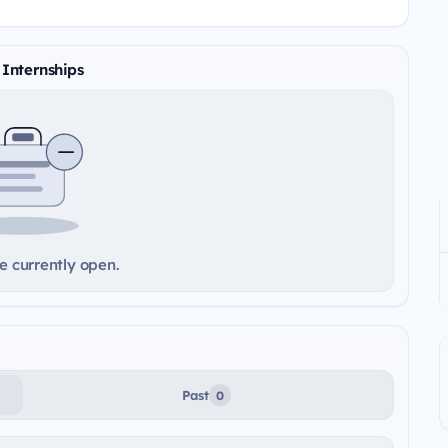
 Internships
e currently open.
Past
0