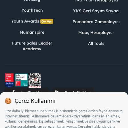
YKS Puan Hesaplayıcı
YouthTech
YKS Geri Sayım Sayacı
Youth Awards
Pomodoro Zamanlayıcı
Oy Ver
Humanspire
Maaş Hesaplayıcı
Future Sales Leader
All tools
Academy
STJ Human Resources Informatics and Consultancy Inc. as a
Private Employment Agency to operate between 13/05/2025 -
12/05/2028, Turkey Employment Agency by 18/04/2025 date