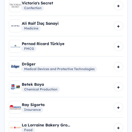
Victoria's Secret
+
Confection
Ali Raif İlaç Sanayi
+
Medicine
Pernod Ricard Türkiye
+
FMCG
Dräger
+
Medical Devices and Protective Technologies
Betek Boya
+
Chemical Production
Ray Sigorta
+
Insurance
La Lorraine Bakery Gro...
+
Food