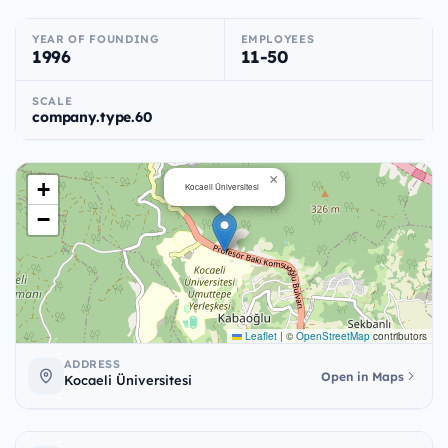
YEAR OF FOUNDING
EMPLOYEES
1996
11-50
SCALE
company.type.60
×
+
Kocaeli Üniversitesi
−
Leaflet
|
©
OpenStreetMap
contributors
ADDRESS
Open in Maps
Kocaeli Üniversitesi