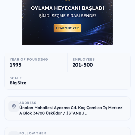
YEAR OF FOUNDING
EMPLOYEES
1995
201-500
SCALE
Big Size
ADDRESS
Ünalan Mahallesi Ayazma Cd. Koç Çamlıca İş Merkezi
A Blok 34700 Üsküdar / İSTANBUL
FOLLOW THEM