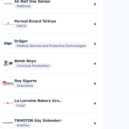
Ali Raif İlaç Sanayi
+
Medicine
Pernod Ricard Türkiye
+
FMCG
Dräger
+
Medical Devices and Protective Technologies
Betek Boya
+
Chemical Production
Ray Sigorta
+
Insurance
La Lorraine Bakery Gro...
+
Food
TRMOTOR Güç Sistemleri
+
Aviation