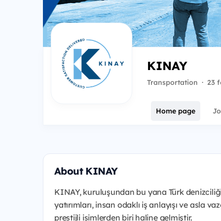
KINAY
Transportation
·
23 f
Home page
Jo
About KINAY
KINAY, kuruluşundan bu yana Türk denizciliği i
yatırımları, insan odaklı iş anlayışı ve asla v
prestijli isimlerden biri haline gelmiştir.