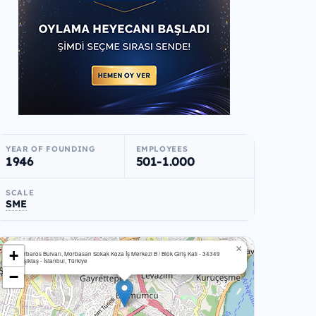
YEAR OF FOUNDING
EMPLOYEES
1946
501-1.000
SCALE
SME
×
+
Barbaros Bulvarı, Morbasan Sokak Koza İş Merkezi B / Blok Giriş Katı - 34349
Beşiktaş - İstanbul, Türkiye
−