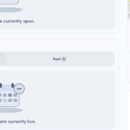
e currently open.
Past
0
re currently live.