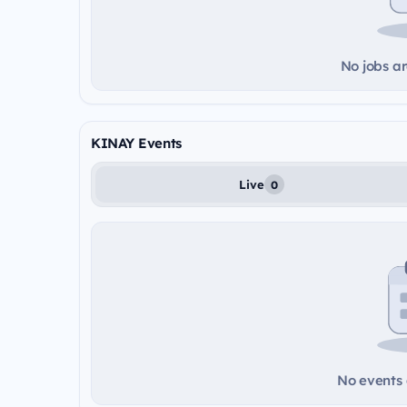
No jobs ar
KINAY Events
Live
0
No events a