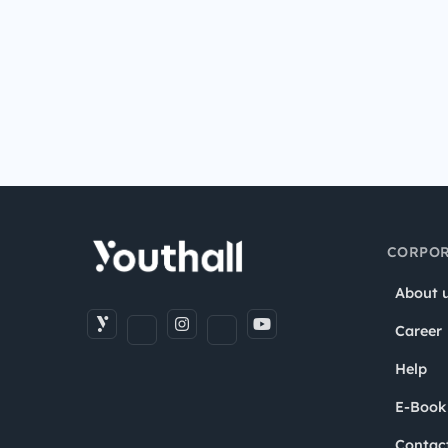
CORPOR
About 
Career
Help
E-Book
Contac