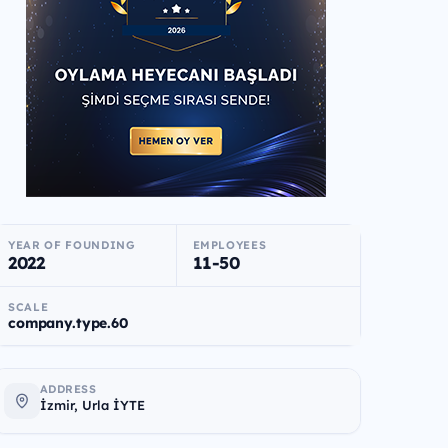
YEAR OF FOUNDING
EMPLOYEES
2022
11-50
SCALE
company.type.60
ADDRESS
İzmir, Urla İYTE