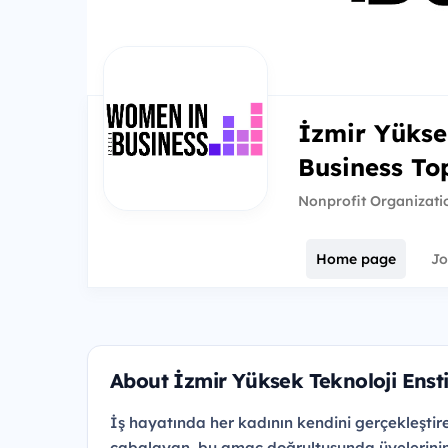
İzmir Yükse
Business To
Nonprofit Organizati
Home page
Jo
About İzmir Yüksek Teknoloji Ens
İş hayatında her kadının kendini gerçekleştire
çabalayan, bu amaç doğrultusunda üyelerinin g