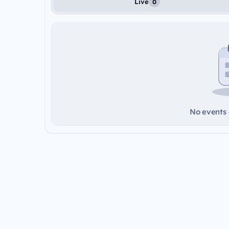
Live
0
No events a