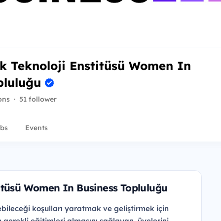
k Teknoloji Enstitüsü Women In
pluluğu
ons
·
51 follower
bs
Events
titüsü Women In Business Topluluğu
bileceği koşulları yaratmak ve geliştirmek için
erekli eğitimleri almasını sağlayan, üyelerini