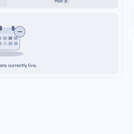
Past
0
re currently live.