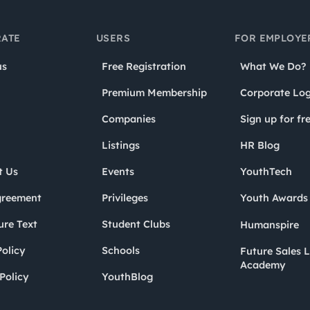
ATE
USERS
FOR EMPLOYE
us
Free Registration
What We Do?
Premium Membership
Corporate Log
Companies
Sign up for fr
Listings
HR Blog
t Us
Events
YouthTech
greement
Privileges
Youth Award
ure Text
Student Clubs
Humanspire
olicy
Schools
Future Sales 
Academy
Policy
YouthBlog