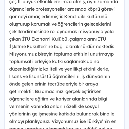
çeşitli büyük etkinliklere imza atmış, aynı zamanda
öğrencilerle profesyoneller arasında köprü görevi
görmeyi amaç edinmiştir. Kendi aile kültürünü
oluşturup korumak ve öğrencilerin geleceklerini
şekillendirmesinde rol oynamak misyonuyla yola
çıkan İTÜ Ekonomi Kulübü, çalışmalarını İTÜ
İşletme Fakültesi’ne bağlı olarak sürdürmektedir.
Misyonumuz b
ireyin topluma etkisini unutmayıp
toplumsal ilerleyişe katkı sağlamak adına
düzenlediğimiz kaliteli ve yenilikçi etkinliklerle,
lisans ve lisansüstü öğrencilerini, iş dünyasının
önde gelenlerinin tecrübeleriyle bir araya
getirmektir. Bu amacımızı gerçekleştirirken
öğrencilere eğitim ve kariyer alanlarında bilgi
vermenin yanında onların özellikle sosyal
yönlerinin gelişmesine katkıda bulunarak bir aile
olmayı planlıyoruz. Vizyonumuz ise Türkiye’nin en
tanınır, yaratıcı ve başarılı kariyer kulübü haline