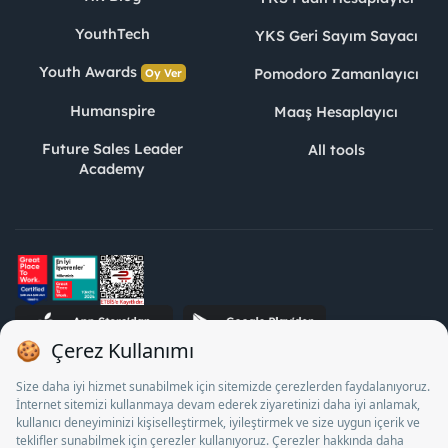
YouthTech
YKS Geri Sayım Sayacı
Youth Awards
Pomodoro Zamanlayıcı
Oy Ver
Humanspire
Maaş Hesaplayıcı
Future Sales Leader
All tools
Academy
STJ Human Resources Informatics and Consultancy Inc. as a
Private Employment Agency to operate between 13/05/2025 -
12/05/2028, Turkey Employment Agency by 18/04/2025 date