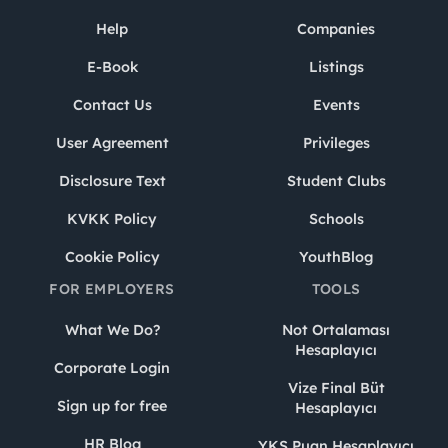
Help
Companies
E-Book
Listings
Contact Us
Events
User Agreement
Privileges
Disclosure Text
Student Clubs
KVKK Policy
Schools
Cookie Policy
YouthBlog
FOR EMPLOYERS
TOOLS
What We Do?
Not Ortalaması
Hesaplayıcı
Corporate Login
Vize Final Büt
Sign up for free
Hesaplayıcı
HR Blog
YKS Puan Hesaplayıcı