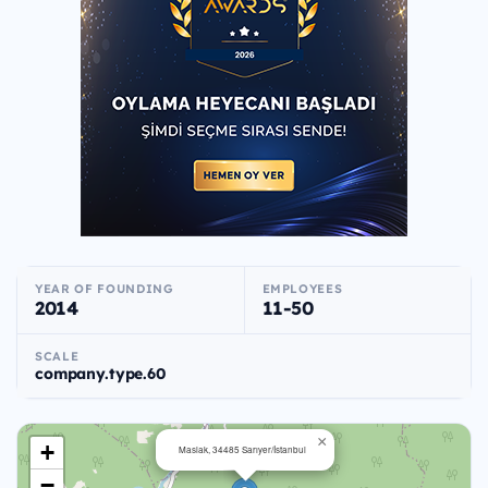
YEAR OF FOUNDING
EMPLOYEES
2014
11-50
SCALE
company.type.60
×
+
Maslak, 34485 Sarıyer/İstanbul
−