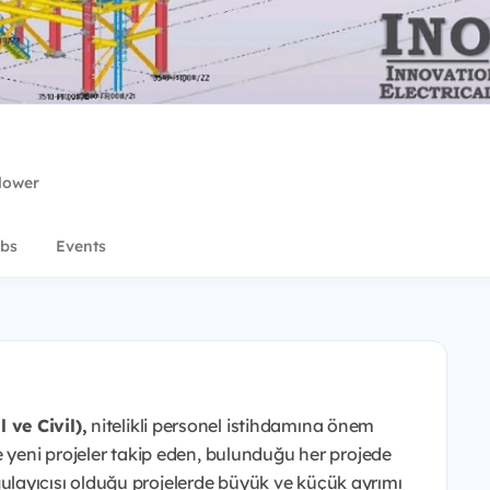
llower
bs
Events
ve Civil),
nitelikli personel istihdamına önem
e yeni projeler takip eden, bulunduğu her projede
layıcısı olduğu projelerde büyük ve küçük ayrımı