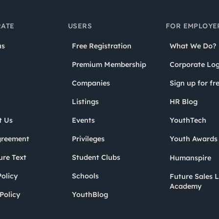
ATE
USERS
FOR EMPLOYE
us
Free Registration
What We Do?
Premium Membership
Corporate Log
Companies
Sign up for fr
Listings
HR Blog
t Us
Events
YouthTech
greement
Privileges
Youth Award
ure Text
Student Clubs
Humanspire
olicy
Schools
Future Sales 
Academy
Policy
YouthBlog