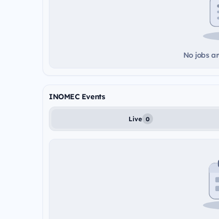
No jobs ar
INOMEC Events
Live
0