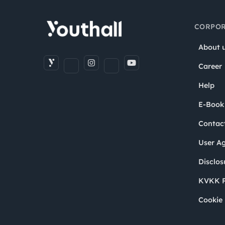
CORPOR
About 
Career
Help
E-Book
Contac
User A
Disclos
KVKK P
Cookie 