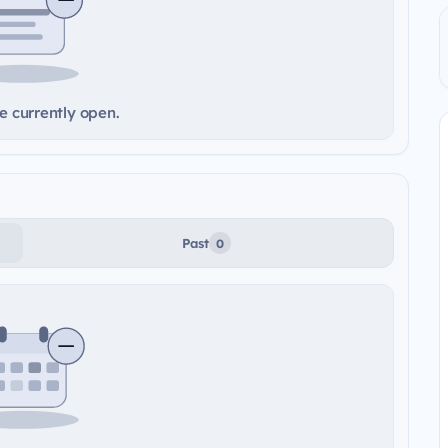
e currently open.
Past
0