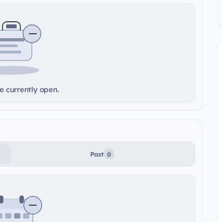
e currently open.
Past
0