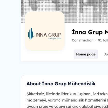
İnna Grup M
Construction
·
91 fo
Home page
Jo
About İnna Grup Mühendislik
Şirketimiz, illerinde lider kuruluşların, ileri tek
malzemeyi, yaratıcı mühendislik hizmetlerin
uygun proje ve yapıyı sunarak global piyasada