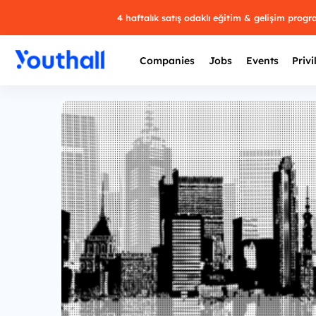
4 haftalık satış odaklı eğitim & gelişim prog
Companies
Jobs
Events
Privi