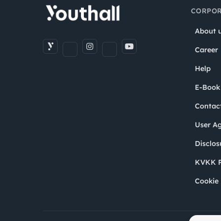
CORPOR
About 
Career
Help
E-Book
Contac
User A
Disclos
KVKK P
Cookie 