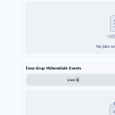
No jobs ar
İnna Grup Mühendislik Events
Live
0