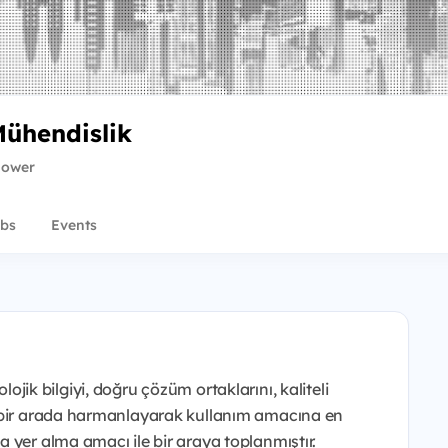
ühendislik
llower
bs
Events
nolojik bilgiyi, doğru çözüm ortaklarını, kaliteli
i bir arada harmanlayarak kullanım amacına en
 yer alma amacı ile bir araya toplanmıştır.