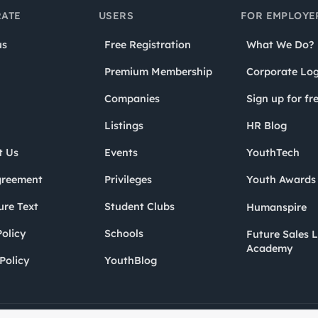
ATE
USERS
FOR EMPLOYE
us
Free Registration
What We Do?
Premium Membership
Corporate Log
Companies
Sign up for fr
Listings
HR Blog
t Us
Events
YouthTech
greement
Privileges
Youth Award
ure Text
Student Clubs
Humanspire
olicy
Schools
Future Sales 
Academy
Policy
YouthBlog