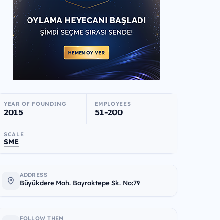
YEAR OF FOUNDING
EMPLOYEES
2015
51-200
SCALE
SME
ADDRESS
Büyükdere Mah. Bayraktepe Sk. No:79
FOLLOW THEM