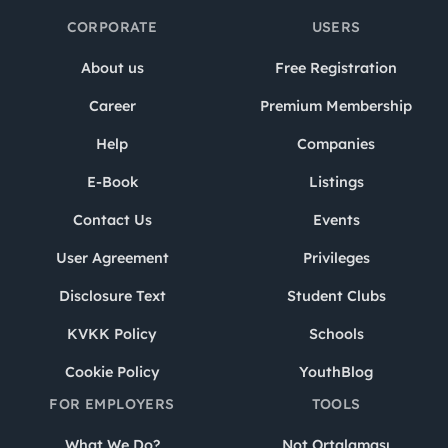
CORPORATE
USERS
About us
Free Registration
Career
Premium Membership
Help
Companies
E-Book
Listings
Contact Us
Events
User Agreement
Privileges
Disclosure Text
Student Clubs
KVKK Policy
Schools
Cookie Policy
YouthBlog
FOR EMPLOYERS
TOOLS
What We Do?
Not Ortalaması