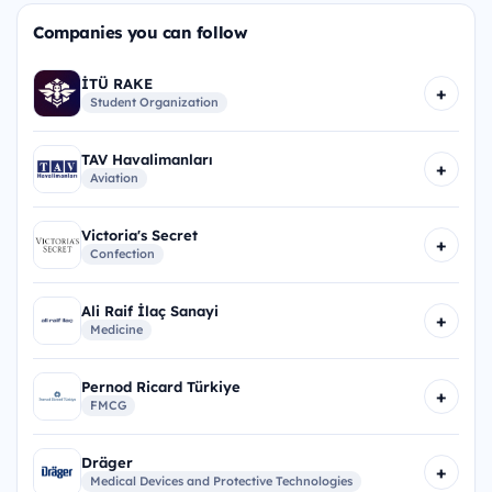
Companies you can follow
İTÜ RAKE
+
Student Organization
TAV Havalimanları
+
Aviation
Victoria's Secret
+
Confection
Ali Raif İlaç Sanayi
+
Medicine
Pernod Ricard Türkiye
+
FMCG
Dräger
+
Medical Devices and Protective Technologies