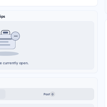
ips
e currently open.
Past
0