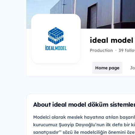
ideal model
Production
·
39 foll
Home page
Jo
About ideal model döküm sistemler
Modelci olarak meslek hayatına atılan başarılı
kurucumuz Şuayip Dayıoğlu’nun ilk defa bir köş
sanatçısıdır’’ sözü ile modelciliğin önemini ö