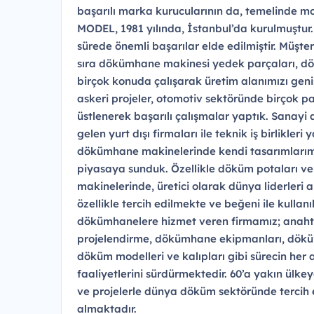
başarılı marka kurucularının da, temelinde m
MODEL, 1981 yılında, İstanbul’da kurulmuştur
sürede önemli başarılar elde edilmiştir. Müşte
sıra dökümhane makinesi yedek parçaları, dö
birçok konuda çalışarak üretim alanımızı geniş
askeri projeler, otomotiv sektöründe birçok pa
üstlenerek başarılı çalışmalar yaptık. Sanayi
gelen yurt dışı firmaları ile teknik iş birlikleri
dökümhane makinelerinde kendi tasarımlarımızı
piyasaya sunduk. Özellikle döküm potaları ve
makinelerinde, üretici olarak dünya liderleri 
özellikle tercih edilmekte ve beğeni ile kullan
dökümhanelere hizmet veren firmamız; anahta
projelendirme, dökümhane ekipmanları, dökü
döküm modelleri ve kalıpları gibi sürecin her
faaliyetlerini sürdürmektedir. 60’a yakın ülke
ve projelerle dünya döküm sektöründe tercih 
almaktadır.