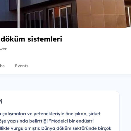
 döküm sistemleri
ower
bs
Events
i
 çalışmaları ve yetenekleriyle öne çıkan, şirket
e yazısında belirttiği ‘’Modelci bir endüstri
zellikle vurgulamıştır. Dünya döküm sektöründe birçok