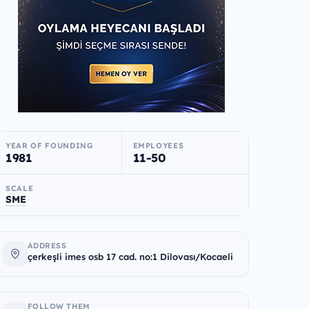
YEAR OF FOUNDING
EMPLOYEES
1981
11-50
SCALE
SME
ADDRESS
çerkeşli imes osb 17 cad. no:1 Dilovası/Kocaeli
FOLLOW THEM