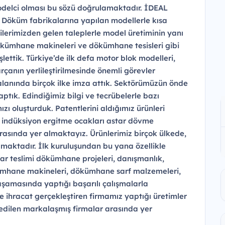
odelci olması bu sözü doğrulamaktadır. İDEAL
. Döküm fabrikalarına yapılan modellerle kısa
rilerimizden gelen taleplerle model üretiminin yanı
kümhane makineleri ve dökümhane tesisleri gibi
lettik. Türkiye’de ilk defa motor blok modelleri,
rçanın yerlileştirilmesinde önemli görevler
 alanında birçok ilke imza attık. Sektörümüzün önde
 yaptık. Edindiğimiz bilgi ve tecrübelerle bazı
 oluşturduk. Patentlerini aldığımız ürünleri
 indüksiyon ergitme ocakları astar dövme
arasında yer almaktayız. Ürünlerimiz birçok ülkede,
ılmaktadır. İlk kuruluşundan bu yana özellikle
r teslimi dökümhane projeleri, danışmanlık,
mhane makineleri, dökümhane sarf malzemeleri,
 aşamasında yaptığı başarılı çalışmalarla
ye ihracat gerçekleştiren firmamız yaptığı üretimler
edilen markalaşmış firmalar arasında yer