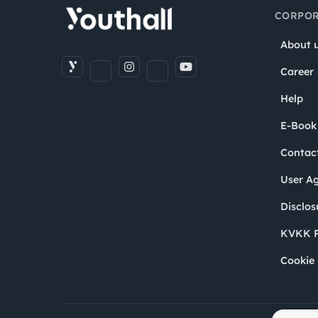
CORPOR
About 
Career
Help
E-Book
Contac
User A
Disclos
KVKK P
Cookie 