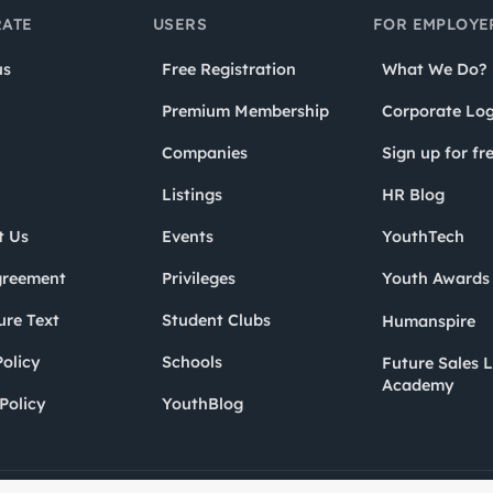
ATE
USERS
FOR EMPLOYE
us
Free Registration
What We Do?
Premium Membership
Corporate Log
Companies
Sign up for fr
Listings
HR Blog
t Us
Events
YouthTech
greement
Privileges
Youth Award
ure Text
Student Clubs
Humanspire
olicy
Schools
Future Sales 
Academy
Policy
YouthBlog