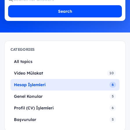
answers
Search
CATEGORIES
All topics
Video Mülakat
10
Hesap İşlemleri
6
Genel Konular
5
Profil (CV) İşlemleri
6
Başvurular
5