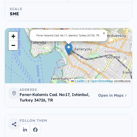
SCALE
SME
×
+
Fener-Kalamis Cad. No:17, Istanbul, Turkey 34726, TR
−
Leaflet
|
©
OpenStreetMap
contributors
ADDRESS
Fener-Kalamis Cad. No:17, Istanbul,
Open in Maps
Turkey 34726, TR
FOLLOW THEM