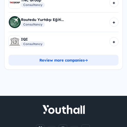
+
Consultancy
Routedu Yurtdışı Eğiti...
+
Consultancy
IQI
+
Consultancy
Review more companies