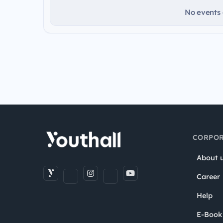
No events a
CORPOR
About 
Career
Help
E-Book