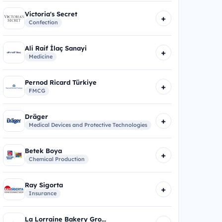
Victoria's Secret
+
Confection
Ali Raif İlaç Sanayi
+
Medicine
Pernod Ricard Türkiye
+
FMCG
Dräger
+
Medical Devices and Protective Technologies
Betek Boya
+
Chemical Production
Ray Sigorta
+
Insurance
La Lorraine Bakery Gro...