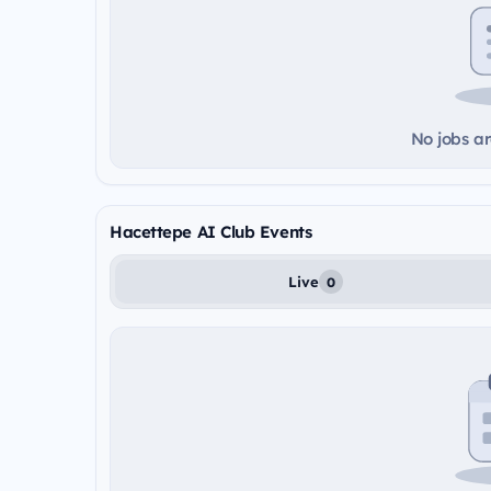
No jobs ar
Hacettepe AI Club Events
Live
0