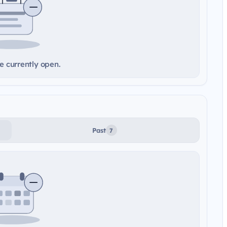
e currently open.
Past
7