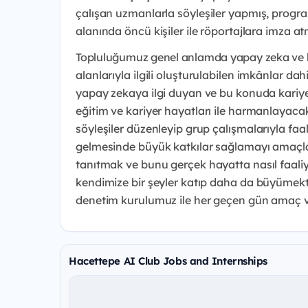
çalışan uzmanlarla
söyleşiler yapmış, prog
alanında öncü kişiler ile röportajlara imza at
Topluluğumuz genel anlamda yapay zeka ve 
alanlarıyla ilgili
oluşturulabilen imkânlar dahi
yapay zekaya ilgi duyan ve bu konuda
kariy
eğitim ve
kariyer hayatları ile harmanlayaca
söyleşiler düzenleyip grup
çalışmalarıyla faa
gelmesinde büyük katkılar sağlamayı amaçl
tanıtmak ve
bunu gerçek hayatta nasıl faaliy
kendimize bir şeyler katıp daha da
büyümekti
denetim
kurulumuz ile her geçen gün amaç v
Hacettepe AI Club Jobs and Internships