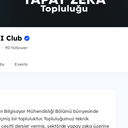
AI Club
·
90 follower
bs
Events
in
Bilgisayar Mühendisliği Bölümü bünyesinde
eçmiş bir topluluktur. Topluluğumuz
teknik
çeşitli
dersler vermiş, sektörde yapay zeka üzerine