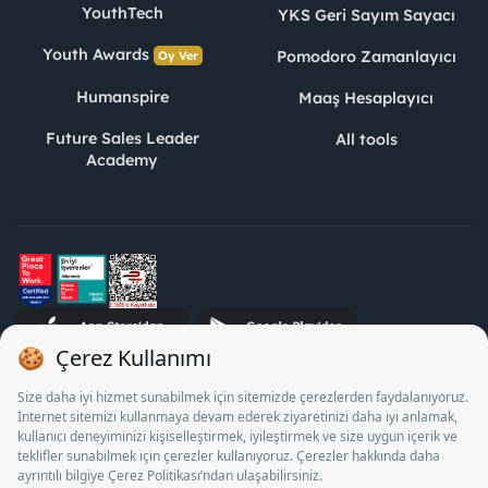
YouthTech
YKS Geri Sayım Sayacı
Youth Awards
Pomodoro Zamanlayıcı
Oy Ver
Humanspire
Maaş Hesaplayıcı
Future Sales Leader
All tools
Academy
STJ Human Resources Informatics and Consultancy Inc. as a
Private Employment Agency to operate between 13/05/2025 -
12/05/2028, Turkey Employment Agency by 18/04/2025 date
and 18095710 numbered decision in accordance with the