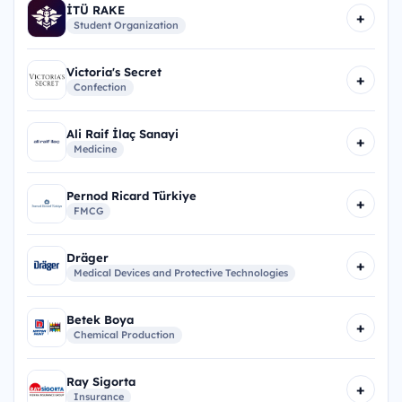
İTÜ RAKE
+
Student Organization
Victoria's Secret
+
Confection
Ali Raif İlaç Sanayi
+
Medicine
Pernod Ricard Türkiye
+
FMCG
Dräger
+
Medical Devices and Protective Technologies
Betek Boya
+
Chemical Production
Ray Sigorta
+
Insurance