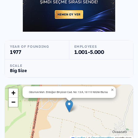
YEAR OF FOUNDING
EMPLOYEES
1977
1.001-5.000
SCALE
Big Size
×
+
Odunluk Mah. Erdoğan Binyücel Cad. No: 13/A, 16110 Nilüfer/Bursa
−