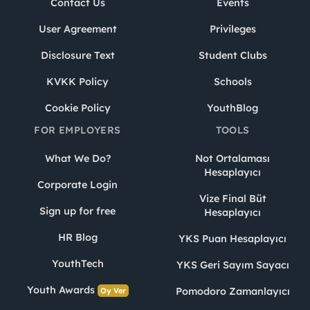
Contact Us
Events
User Agreement
Privileges
Disclosure Text
Student Clubs
KVKK Policy
Schools
Cookie Policy
YouthBlog
FOR EMPLOYERS
TOOLS
What We Do?
Not Ortalaması
Hesaplayıcı
Corporate Login
Vize Final Büt
Sign up for free
Hesaplayıcı
HR Blog
YKS Puan Hesaplayıcı
YouthTech
YKS Geri Sayım Sayacı
Youth Awards
Pomodoro Zamanlayıcı
Oy Ver