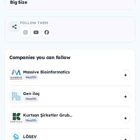
Big Size
FOLLOW THEM
Companies you can follow
Massive Bioinformatics
+
Health
Gen ilaç
+
Health
Kurtsan Şirketler Grub...
+
Health
LÖSEV
+