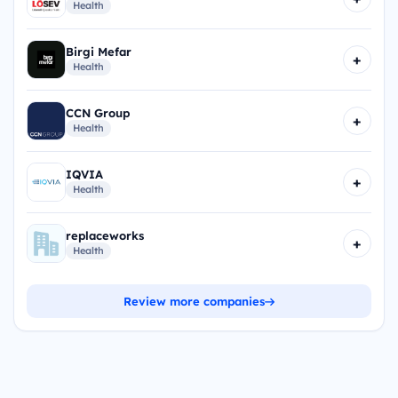
Health
Birgi Mefar
+
Health
CCN Group
+
Health
IQVIA
+
Health
replaceworks
+
Health
Review more companies