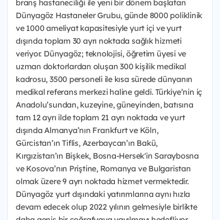
branş hastaneciliği ile yeni bir dönem başlatan
Dünyagöz Hastaneler Grubu, günde 8000 poliklinik
ve 1000 ameliyat kapasitesiyle yurt içi ve yurt
dışında toplam 30 ayrı noktada sağlık hizmeti
veriyor. Dünyagöz; teknolojisi, öğretim üyesi ve
uzman doktorlardan oluşan 300 kişilik medikal
kadrosu, 3500 personeli ile kısa sürede dünyanın
medikal referans merkezi haline geldi. Türkiye’nin iç
Anadolu’sundan, kuzeyine, güneyinden, batısına
tam 12 ayrı ilde toplam 21 ayrı noktada ve yurt
dışında Almanya’nın Frankfurt ve Köln,
Gürcistan’ın Tiflis, Azerbaycan’ın Bakü,
Kırgızistan’ın Bişkek, Bosna-Hersek'in Saraybosna
ve Kosova’nın Priştine, Romanya ve Bulgaristan
olmak üzere 9 ayrı noktada hizmet vermektedir.
Dünyagöz yurt dışındaki yatırımlarına aynı hızla
devam edecek olup 2022 yılının gelmesiyle birlikte
daha geniş bir coğrafyaya yayılmayı hedefliyor.