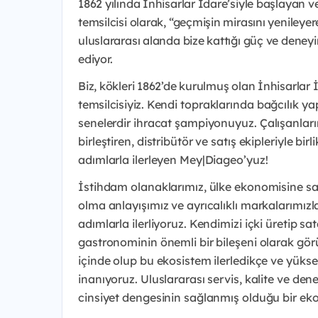
1862 yılında İnhisarlar İdare’siyle başlayan 
temsilcisi olarak, “geçmişin mirasını yenileye
uluslararası alanda bize kattığı güç ve deney
ediyor.
Biz, kökleri 1862’de kurulmuş olan İnhisarlar
temsilcisiyiz.
Kendi topraklarında bağcılık yapa
senelerdir ihracat şampiyonuyuz.
Çalışanlar
birleştiren, distribütör ve satış ekipleriyle b
adımlarla ilerleyen Mey|Diageo’yuz!
İstihdam olanaklarımız, ülke ekonomisine sa
olma anlayışımız ve ayrıcalıklı markalarımız
adımlarla ilerliyoruz. Kendimizi içki üretip s
gastronominin önemli bir bileşeni olarak g
içinde olup bu ekosistem ilerledikçe ve yüks
inanıyoruz. Uluslararası servis, kalite ve den
cinsiyet dengesinin sağlanmış olduğu bir eko