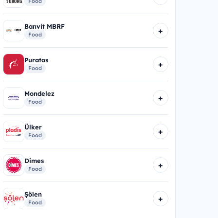
Food
Banvit MBRF
+
Food
Puratos
+
Food
Mondelez
+
Food
Ülker
+
Food
Dimes
+
Food
Şölen
+
Food