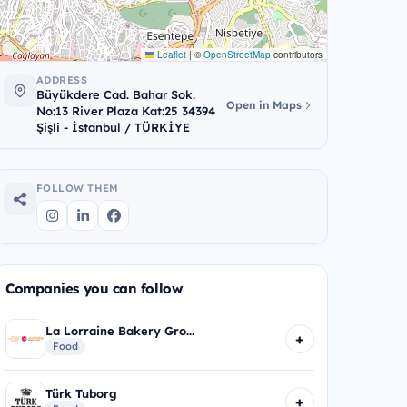
Leaflet
|
©
OpenStreetMap
contributors
ADDRESS
Büyükdere Cad. Bahar Sok.
Open in Maps
No:13 River Plaza Kat:25 34394
Şişli - İstanbul / TÜRKİYE
FOLLOW THEM
Companies you can follow
La Lorraine Bakery Gro...
+
Food
Türk Tuborg
+