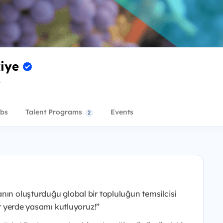
kiye
r
bs
Talent Programs
Events
2
nın oluşturduğu global bir topluluğun temsilcisi
er yerde yasamı kutluyoruz!”