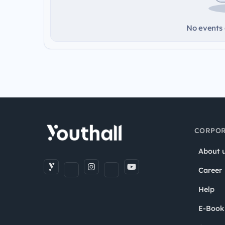
No events a
CORPOR
About 
Career
Help
E-Book