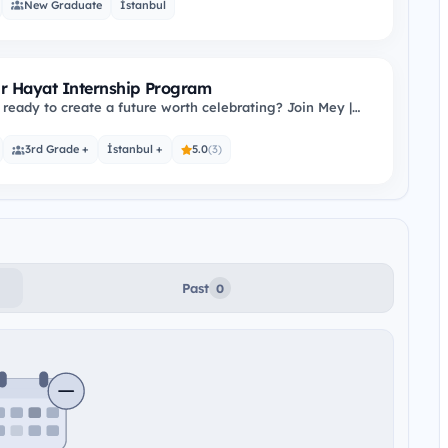
New Graduate
İstanbul
ir Hayat Internship Program
 ready to create a future worth celebrating? Join Mey |
s #YeniBirHayat Internship…
3rd Grade +
İstanbul +
5.0
(3)
Past
0