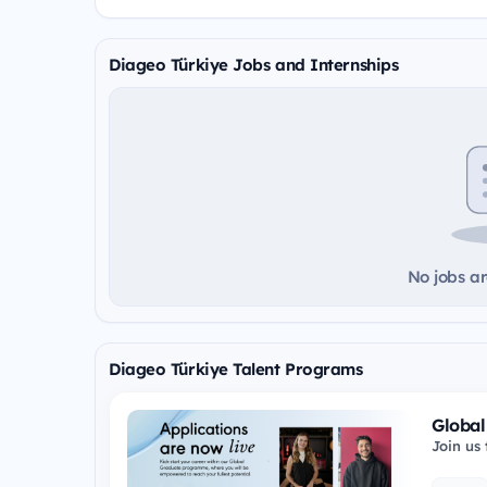
Diageo Türkiye Jobs and Internships
No jobs ar
Diageo Türkiye Talent Programs
Globa
Join us
“We’d l