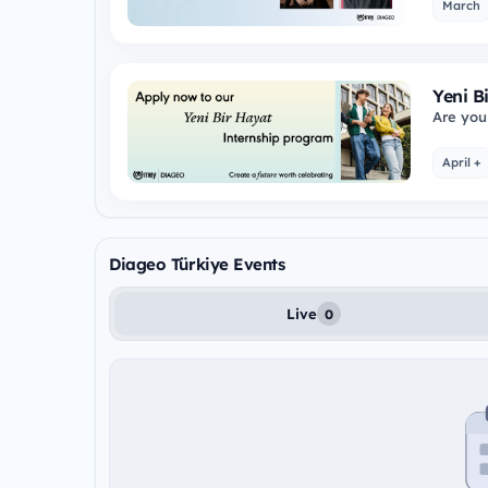
March
Yeni B
Are you
Diageo’
April +
Diageo Türkiye Events
Live
0