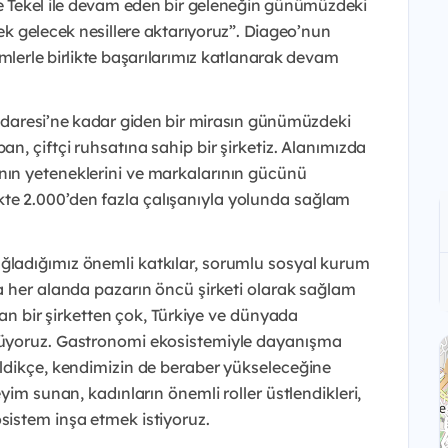
ve Tekel ile devam eden bir geleneğin günümüzdeki
rek gelecek nesillere aktarıyoruz”. Diageo’nun
imlerle birlikte başarılarımız katlanarak devam
 İdaresi’ne kadar giden bir mirasın günümüzdeki
n, çiftçi ruhsatına sahip bir şirketiz.
Alanımızda
ının yeteneklerini ve markalarının gücünü
irlikte 2.000’den fazla çalışanıyla yolunda sağlam
ğladığımız önemli katkılar, sorumlu sosyal kurum
la her alanda pazarın öncü şirketi olarak sağlam
atan bir şirketten çok, Türkiye ve dünyada
örüyoruz. Gastronomi ekosistemiyle dayanışma
eldikçe, kendimizin de beraber yükseleceğine
eyim sunan, kadınların önemli roller üstlendikleri,
sistem inşa etmek istiyoruz.