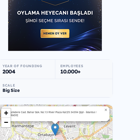
YEAR OF FOUNDING
EMPLOYEES
2004
10.000+
SCALE
Big Size
×
+
Büyükdere Cad. Bahar Sok. No:13 River Plaza Kat:25 34394 Şişli - İstanbul /
TÜRKİYE
−