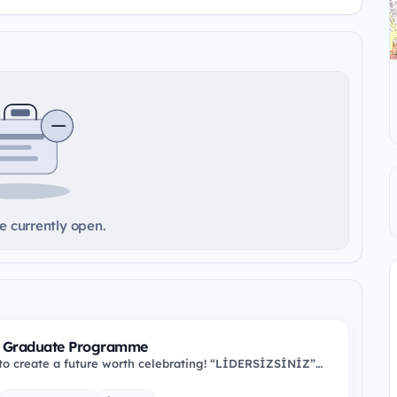
e currently open.
l Graduate Programme
 to create a future worth celebrating! “LİDERSİZSİNİZ”
ove you to innovate and…