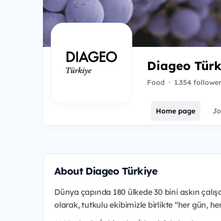
Diageo Tür
Food
·
1.354 followe
Home page
Jo
About Diageo Türkiye
Dünya çapında 180 ülkede 30 bini askın çalışa
olarak, tutkulu ekibimizle birlikte “her gün, h