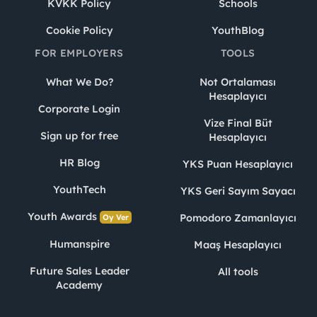
KVKK Policy
Schools
Cookie Policy
YouthBlog
FOR EMPLOYERS
TOOLS
What We Do?
Not Ortalaması
Hesaplayıcı
Corporate Login
Vize Final Büt
Sign up for free
Hesaplayıcı
HR Blog
YKS Puan Hesaplayıcı
YouthTech
YKS Geri Sayım Sayacı
Youth Awards
Pomodoro Zamanlayıcı
Oy Ver
Humanspire
Maaş Hesaplayıcı
Future Sales Leader
All tools
Academy