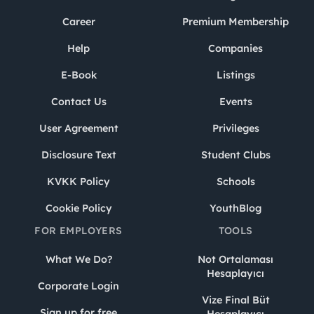
Career
Premium Membership
Help
Companies
E-Book
Listings
Contact Us
Events
User Agreement
Privileges
Disclosure Text
Student Clubs
KVKK Policy
Schools
Cookie Policy
YouthBlog
FOR EMPLOYERS
TOOLS
What We Do?
Not Ortalaması
Hesaplayıcı
Corporate Login
Vize Final Büt
Sign up for free