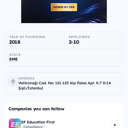
YEAR OF FOUNDING
EMPLOYEES
2018
2-10
SCALE
SME
ADDRESS
Valikonağı Cad. No: 121-123 Alp Palas Apt. K:7 D:14
Şişli/İstanbul
Companies you can follow
EF Education First
+
Consultancy