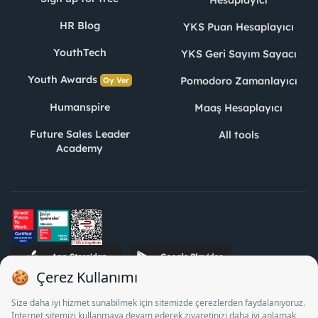
Hesaplayıcı
HR Blog
YKS Puan Hesaplayıcı
YouthTech
YKS Geri Sayım Sayacı
Youth Awards
Pomodoro Zamanlayıcı
Oy Ver
Humanspire
Maaş Hesaplayıcı
Future Sales Leader
All tools
Academy
STJ Human Resources Informatics and Consultancy Inc. as a