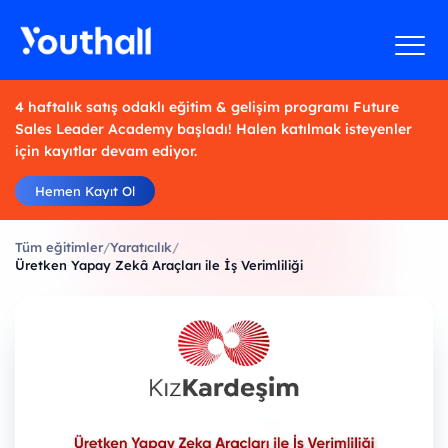
4 haftalık satış odaklı eğitim & gelişim programı Future
Sales Leader Academy başladı! Halen katılmak isteyenler
için kayıtlar devam ediyor.
Hemen Kayıt Ol
Tüm eğitimler
/
Yaratıcılık
/
Üretken Yapay Zekâ Araçları ile İş Verimliliği