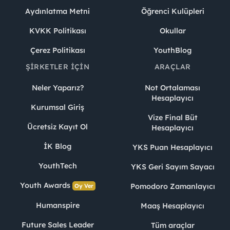
Aydınlatma Metni
Öğrenci Kulüpleri
KVKK Politikası
Okullar
Çerez Politikası
YouthBlog
ŞIRKETLER İÇIN
ARAÇLAR
Neler Yaparız?
Not Ortalaması
Hesaplayıcı
Kurumsal Giriş
Vize Final Büt
Ücretsiz Kayıt Ol
Hesaplayıcı
İK Blog
YKS Puan Hesaplayıcı
YouthTech
YKS Geri Sayım Sayacı
Youth Awards
Pomodoro Zamanlayıcı
Oy Ver
Humanspire
Maaş Hesaplayıcı
Future Sales Leader
Tüm araçlar