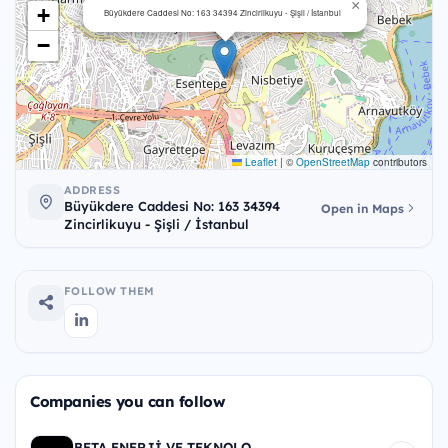
×
+
Büyükdere Caddesi No: 163 34394 Zincirlikuyu - Şişli / İstanbul
−
Leaflet
|
©
OpenStreetMap
contributors
ADDRESS
Büyükdere Caddesi No: 163 34394
Open in Maps
Zincirlikuyu - Şişli / İstanbul
FOLLOW THEM
Companies you can follow
BETA ENERJİ VE TEKNOLO...