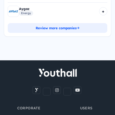
Aygaz
+
Energy
Review more companies
CORPORATE
USERS