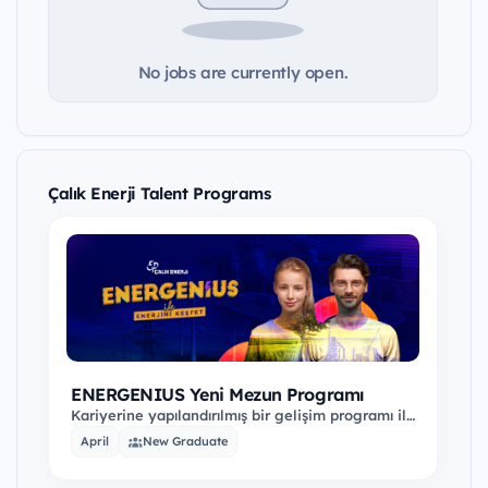
No jobs are currently open.
Çalık Enerji Talent Programs
ENERGENIUS Yeni Mezun Programı
Kariyerine yapılandırılmış bir gelişim programı ile
adım atmak istersen bu program tam sana
April
New Graduate
göre!…