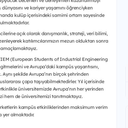
 taşıyacak becerileri ve deneyimleri kazandırmayı
 iş dünyasını ve kariyer yaşamını öğrenciyken
amanda kulüp içerisindeki samimi ortam sayesinde
ulmaktadırlar.
ilerine açık olarak danışmanlık, strateji, veri bilimi,
 düzenleyerek katılımcılarımızın mezun olduktan sonra
nı amaçlamaktayız.
TIEM (European Students of Industrial Engineering
 gitmelerini ve Avrupa’daki kampüs yaşantısını,
. Aynı şekilde Avrupa’nın birçok şehrinden
uslararası çapa taşıyabilmektedirler. Yıl içerisinde
kinlikle üniversitemizde Avrupa’nın her yerinden
zi hem de üniversitemizi tanıtmaktayız.
irketlerin kampüs etkinliklerinden maksimum verim
a yer almaktadır.