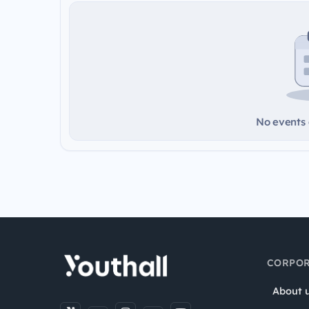
No events a
CORPOR
About 