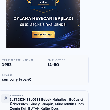
YEAR OF FOUNDING
EMPLOYEES
1982
11-50
SCALE
company.type.60
ADDRESS
İLETİŞİM BİLGİSİ Bebek Mahallesi, Boğaziçi
Üniversitesi Güney Kampüs, Mühendislik Binası
Zemin Kat, BÜYAK Kulüp Odası