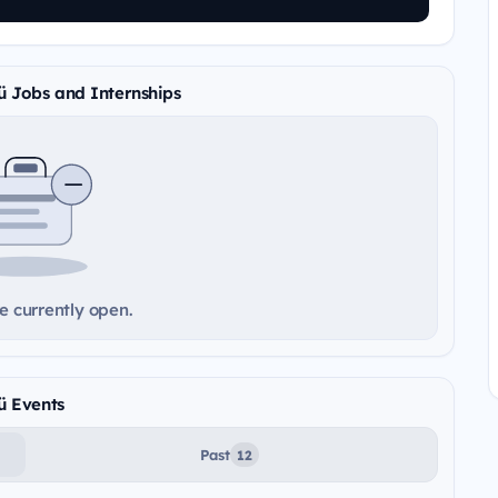
ü Jobs and Internships
e currently open.
ü Events
Past
12