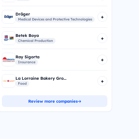
Dräger
+
Medical Devices and Protective Technologies
Betek Boya
+
Chemical Production
Ray Sigorta
+
Insurance
La Lorraine Bakery Gro...
+
Food
Review more companies