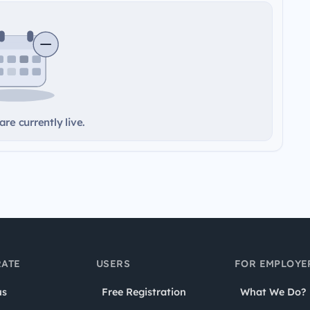
re currently live.
ATE
USERS
FOR EMPLOYE
us
Free Registration
What We Do?