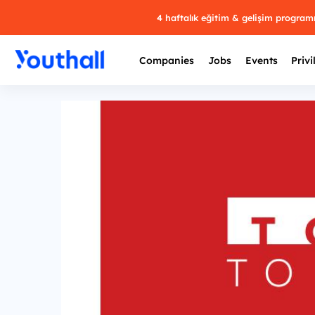
4 haftalık eğitim & gelişim progra
Companies
Jobs
Events
Privi