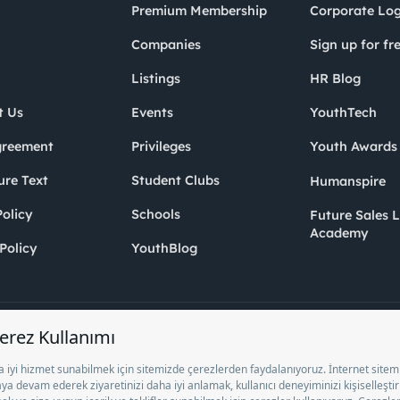
Premium Membership
Corporate Log
Companies
Sign up for fr
Listings
HR Blog
t Us
Events
YouthTech
greement
Privileges
Youth Award
ure Text
Student Clubs
Humanspire
olicy
Schools
Future Sales 
Academy
Policy
YouthBlog