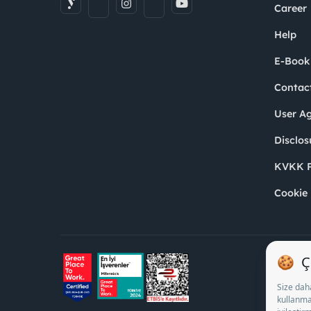
Career
Help
E-Book
Contac
User A
Disclos
KVKK P
Cookie 