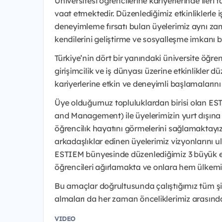
Üniversitesi öğrencilerine kariyerlerinde ileri
vaat etmektedir. Düzenlediğimiz etkinliklerle
deneyimleme fırsatı bulan üyelerimiz aynı z
kendilerini geliştirme ve sosyalleşme imkanı b
Türkiye’nin dört bir yanındaki üniversite öğrenc
girişimcilik ve iş dünyası üzerine etkinlikler
kariyerlerine etkin ve deneyimli başlamaları
Üye olduğumuz topluluklardan birisi olan ES
and Management) ile üyelerimizin yurt dışına
öğrencilık hayatını görmelerini sağlamaktayız
arkadaşlıklar edinen üyelerimiz vizyonlarını ul
ESTIEM bünyesinde düzenlediğimiz 3 büyük et
öğrencileri ağırlamakta ve onlara hem ülkemi
Bu amaçlar doğrultusunda çalıştığımız tüm ş
almaları da her zaman önceliklerimiz arasınd
VIDEO