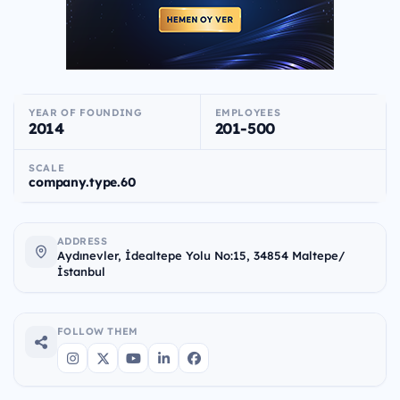
YEAR OF FOUNDING
EMPLOYEES
2014
201-500
SCALE
company.type.60
ADDRESS
Aydınevler, İdealtepe Yolu No:15, 34854 Maltepe/
İstanbul
FOLLOW THEM