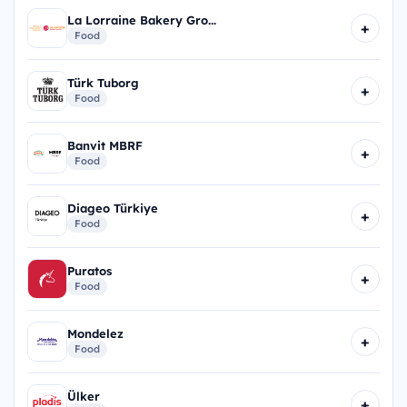
La Lorraine Bakery Gro...
+
Food
Türk Tuborg
+
Food
Banvit MBRF
+
Food
Diageo Türkiye
+
Food
Puratos
+
Food
Mondelez
+
Food
Ülker
+