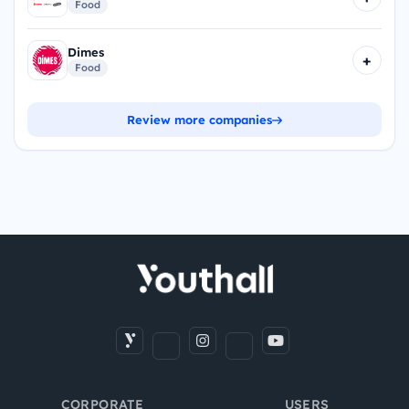
Food
Dimes
+
Food
Review more companies
CORPORATE
USERS