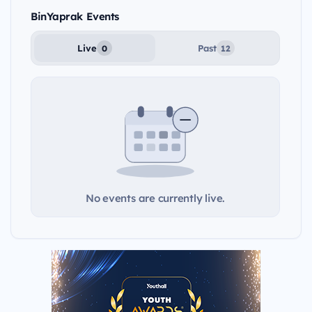
BinYaprak Events
Live
Past
0
12
No events are currently live.