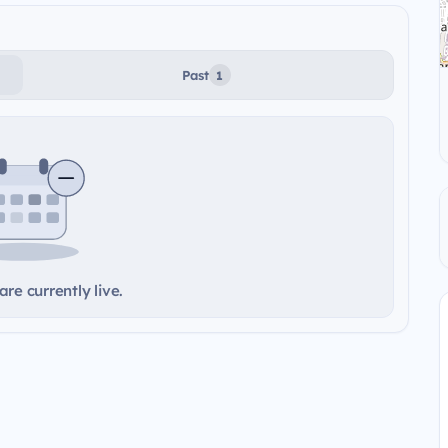
Past
1
re currently live.