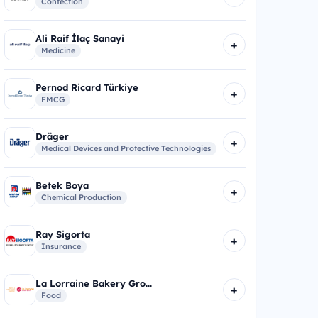
Confection
Ali Raif İlaç Sanayi
+
Medicine
Pernod Ricard Türkiye
+
FMCG
Dräger
+
Medical Devices and Protective Technologies
Betek Boya
+
Chemical Production
Ray Sigorta
+
Insurance
La Lorraine Bakery Gro...
+
Food