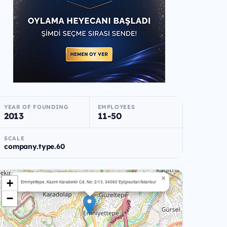
YEAR OF FOUNDING
EMPLOYEES
2013
11-50
SCALE
company.type.60
×
+
Emniyettepe, Kazım Karabekir Cd. No: 2/13, 34060 Eyüpsultan/İstanbul
−