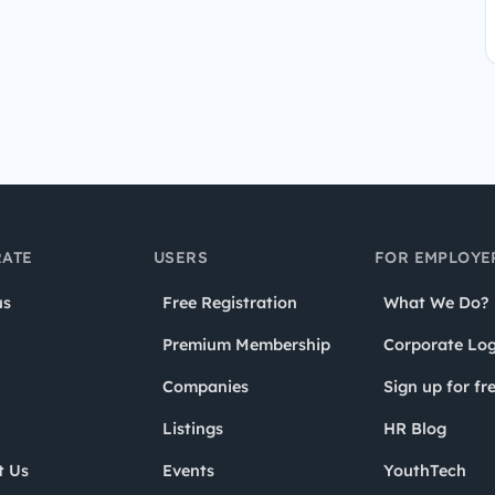
ATE
USERS
FOR EMPLOYE
us
Free Registration
What We Do?
Premium Membership
Corporate Log
Companies
Sign up for fr
Listings
HR Blog
t Us
Events
YouthTech