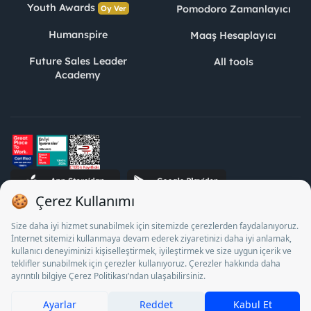
Youth Awards
Pomodoro Zamanlayıcı
Oy Ver
Humanspire
Maaş Hesaplayıcı
Future Sales Leader
All tools
Academy
STJ Human Resources Informatics and Consultancy Inc. as a
Private Employment Agency to operate between 13/05/2025 -
12/05/2028, Turkey Employment Agency by 18/04/2025 date
and 18095710 numbered decision in accordance with the
document No. 1078 operates with. Pursuant to Law No. 4904,
it is forbidden to charge fees from job seekers.