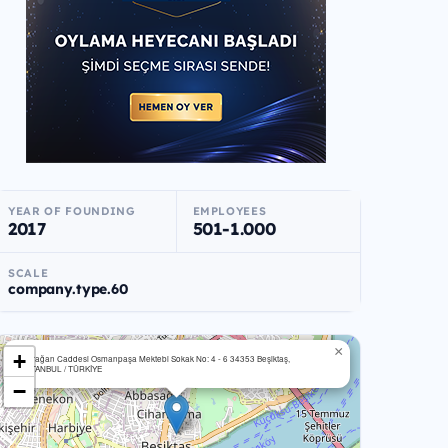
YEAR OF FOUNDING
EMPLOYEES
2017
501-1.000
SCALE
company.type.60
×
+
Çırağan Caddesi Osmanpaşa Mektebi Sokak No: 4 - 6 34353 Beşiktaş,
İSTANBUL / TÜRKİYE
−