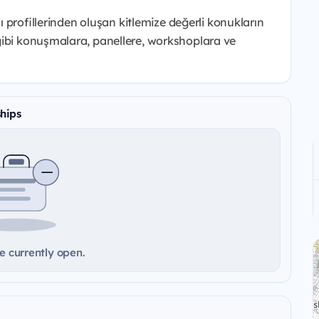
cı profillerinden oluşan kitlemize değerli konukların
gibi konuşmalara, panellere, workshoplara ve
hips
e currently open.