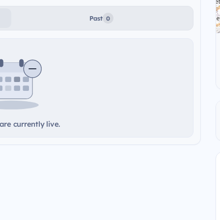
Past
0
re currently live.