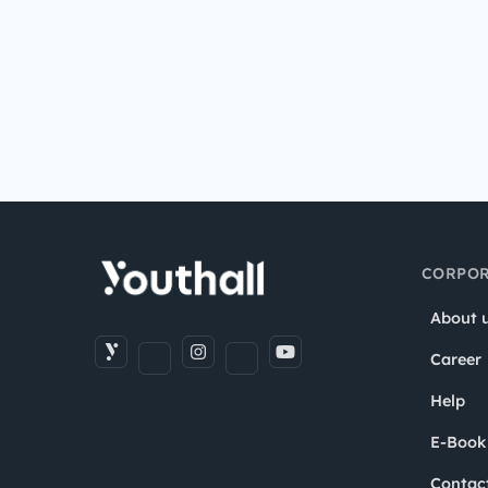
CORPOR
About 
Career
Help
E-Book
Contac