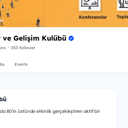
 ve Gelişim Kulübü
ons
·
353 follower
bs
Events
übü
a 80'in üstünde etkinlik gerçekleştiren aktif bir