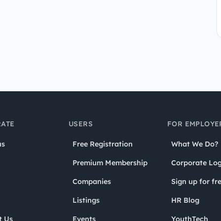
ATE
USERS
FOR EMPLOYE
us
Free Registration
What We Do?
Premium Membership
Corporate Log
Companies
Sign up for fr
Listings
HR Blog
t Us
Events
YouthTech