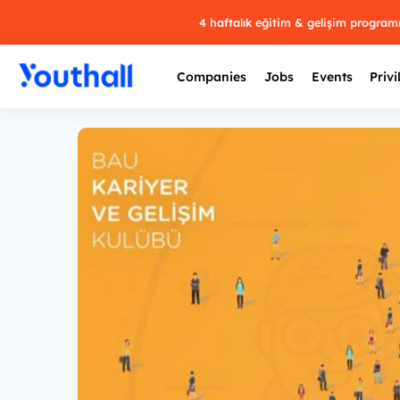
4 haftalık eğitim & gelişim progra
Companies
Jobs
Events
Privi