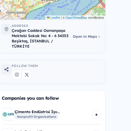
Leaflet
|
©
OpenStreetMap
contributors
ADDRESS
Çırağan Caddesi Osmanpaşa
Mektebi Sokak No: 4 - 6 34353
Open in Maps
Beşiktaş, İSTANBUL /
TÜRKİYE
FOLLOW THEM
Companies you can follow
Çimento Endüstrisi İşv...
+
Nonprofit Organizations