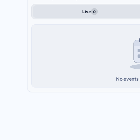
Live
0
No events a