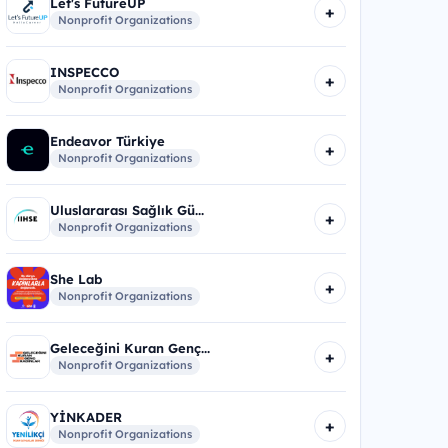
Let's FutureUP
+
Nonprofit Organizations
INSPECCO
+
Nonprofit Organizations
Endeavor Türkiye
+
Nonprofit Organizations
Uluslararası Sağlık Gü...
+
Nonprofit Organizations
She Lab
+
Nonprofit Organizations
Geleceğini Kuran Genç...
+
Nonprofit Organizations
YİNKADER
+
Nonprofit Organizations