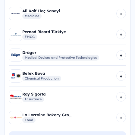
Ali Raif İlaç Sanayi
+
Medicine
Pernod Ricard Türkiye
+
FMCG
Dräger
+
Medical Devices and Protective Technologies
Betek Boya
+
Chemical Production
Ray Sigorta
+
Insurance
La Lorraine Bakery Gro...
+
Food