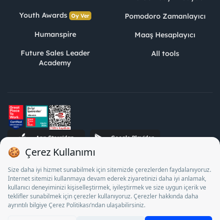
Youth Awards
Pomodoro Zamanlayıcı
Oy Ver
Humanspire
Maaş Hesaplayıcı
Future Sales Leader
All tools
Academy
STJ Human Resources Informatics and Consultancy Inc. as a
Private Employment Agency to operate between 13/05/2025 -
12/05/2028, Turkey Employment Agency by 18/04/2025 date
and 18095710 numbered decision in accordance with the
document No. 1078 operates with. Pursuant to Law No. 4904,