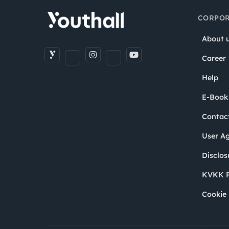
CORPOR
About 
Career
Help
E-Book
Contac
User A
Disclos
KVKK P
Cookie 