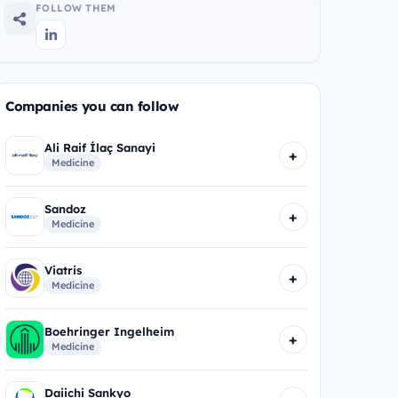
FOLLOW THEM
Companies you can follow
Ali Raif İlaç Sanayi
+
Medicine
Sandoz
+
Medicine
Viatris
+
Medicine
Boehringer Ingelheim
+
Medicine
Daiichi Sankyo