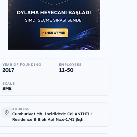
YEAR OF FOUNDING
EMPLOYEES
2017
11-50
SCALE
SME
ADDRESS
Cumhuriyet Mh. İncirlidede Cd. ANTHILL
Residence B Blok Apt No:6-1/41 Şişli