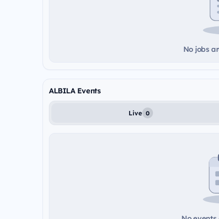
No jobs ar
ALBILA Events
Live
0
No events a