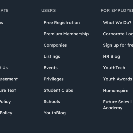
ATE
USERS
FOR EMPLOYE
us
Free Registration
What We Do?
Premium Membership
Corporate Log
Companies
Sign up for fr
Listings
HR Blog
t Us
Events
YouthTech
greement
Privileges
Youth Award
ure Text
Student Clubs
Humanspire
olicy
Schools
Future Sales 
Academy
Policy
YouthBlog