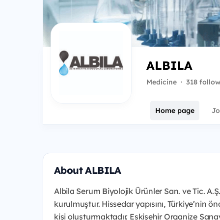
ALBILA
Medicine
·
318 follo
Home page
Jo
About ALBILA
Albila Serum Biyolojik Ürünler San. ve Tic. A.Ş.
kurulmuştur. Hissedar yapısını, Türkiye’nin ö
kişi oluşturmaktadır. Eskişehir Organize San