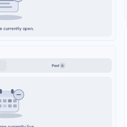
e currently open.
Past
0
re currently live.