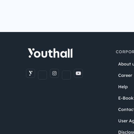
CORPOR
About 
Career
Help
E-Book
Contac
User A
Disclos