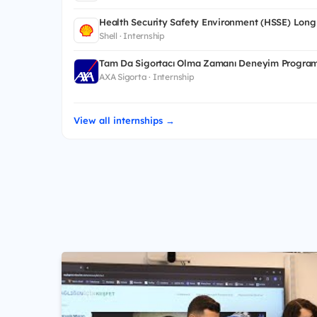
Health Security Safety Environment (HSSE) Long
Shell · Internship
Tam Da Sigortacı Olma Zamanı Deneyim Program
AXA Sigorta · Internship
View all internships →