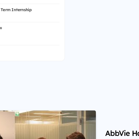
 Term Internship
ı
AbbVie H