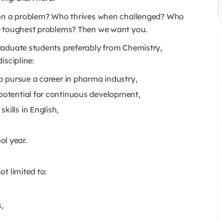
p on a problem? Who thrives when challenged? Who
he toughest problems? Then we want you.
raduate students preferably from Chemistry,
iscipline:
to pursue a career in pharma industry,
 potential for continuous development,
kills in English,
l year.
t limited to:
,