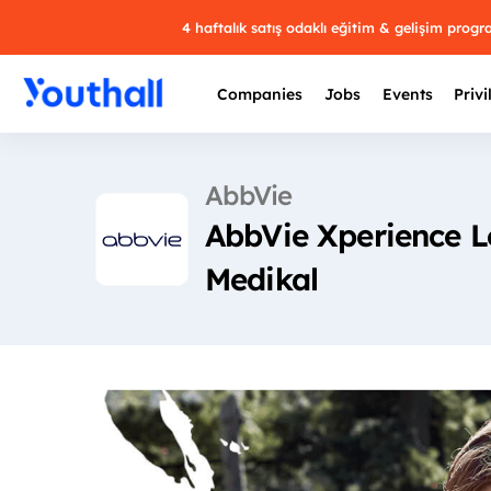
4 haftalık satış odaklı eğitim & gelişim prog
Companies
Jobs
Events
Privi
AbbVie
AbbVie Xperience 
Medikal