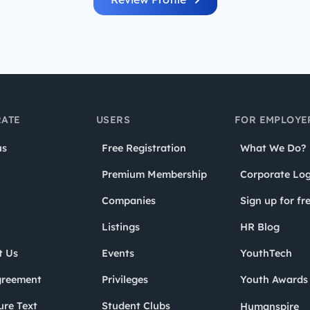
ATE
USERS
FOR EMPLOYE
us
Free Registration
What We Do?
Premium Membership
Corporate Log
Companies
Sign up for fr
Listings
HR Blog
t Us
Events
YouthTech
greement
Privileges
Youth Award
ure Text
Student Clubs
Humanspire