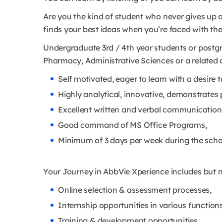
Are you the kind of student who never gives u
finds your best ideas when you’re faced with t
Undergraduate 3rd / 4th year students or postg
Pharmacy, Administrative Sciences or a related d
Self motivated, eager to learn with a desire 
Highly analytical, innovative, demonstrates
Excellent written and verbal communication s
Good command of MS Office Programs,
Minimum of 3 days per week during the schoo
Your Journey in AbbVie Xperience includes but no
Online selection & assessment processes,
Internship opportunities in various functions
Training & development opportunities,