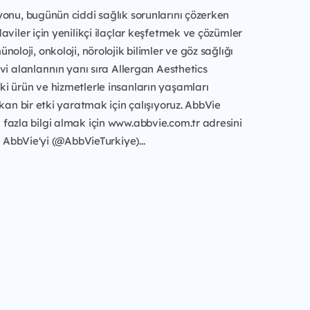
onu, bugünün ciddi sağlık sorunlarını çözerken
aviler için yenilikçi ilaçlar keşfetmek ve çözümler
oloji, onkoloji, nörolojik bilimler ve göz sağlığı
vi alanlarının yanı sıra Allergan Aesthetics
i ürün ve hizmetlerle insanların yaşamları
akan bir etki yaratmak için çalışıyoruz. AbbVie
fazla bilgi almak için www.abbvie.com.tr adresini
, AbbVie'yi (@AbbVieTurkiye)...