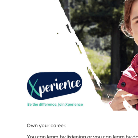
Own your career.
You can learn by listening or you can learn by do