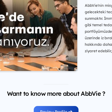
AbbVie'nin misy
gelecekteki ted
sunmaktır. İmmün
gibi temel teda
portföyümüzdek
üzerinde iz bır
hakkında daha 
ziyaret edebilir
Want to know more about AbbVie ?
Review Profile