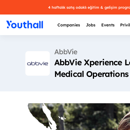
4 haftalık satış odaklı eğitim & gelişim prog
Companies
Jobs
Events
Privi
AbbVie
AbbVie Xperience L
Medical Operations