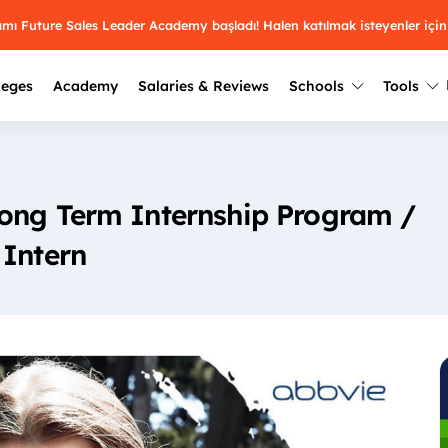
ramı Future Sales Leader Academy başladı! Halen katılmak isteyenler için
leges
Academy
Salaries & Reviews
Schools
Tools
Winners
Results from past years
ong Term Internship Program /
2025
Winners
Üniversite kulüplerin
keşfet.
Youth Awards 2026
 Intern
2024
Winners
Türkiye ve dünyadak
Pick the best across 29
hakkında bilgi al.
categories.
2023
Winners
Farklı liseleri incel
Vote now
2022
yakından tanı.
Winners