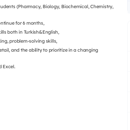
tudents (Pharmacy, Biology, Biochemical, Chemistry,
ontinue for 6 months,
lls both in Turkish&English,
ing, problem-solving skills,
etail, and the ability to prioritize in a changing
d Excel.