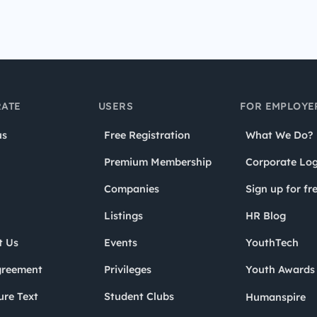
ATE
USERS
FOR EMPLOYE
us
Free Registration
What We Do?
Premium Membership
Corporate Log
Companies
Sign up for fr
Listings
HR Blog
t Us
Events
YouthTech
greement
Privileges
Youth Award
ure Text
Student Clubs
Humanspire