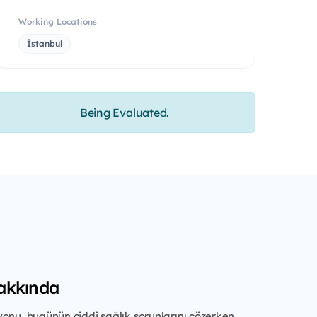
Working Locations
İstanbul
Being Evaluated.
akkında
onu, bugünün ciddi sağlık sorunlarını çözerken