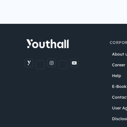
CORPOR
About 
Career
Help
E-Book
Contac
User A
Disclos