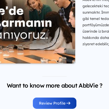
gelecekteki ted
sunmaktır. İmmün
gibi temel teda
portföyümüzdek
üzerinde iz bır
hakkında daha 
ziyaret edebilir
Want to know more about AbbVie ?
Review Profile