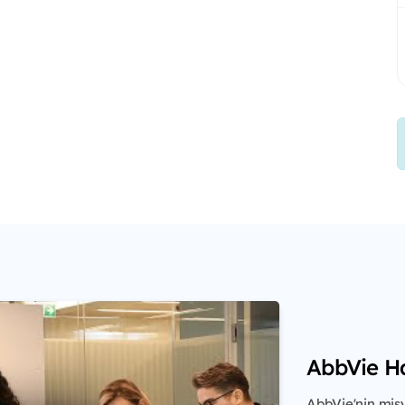
AbbVie H
AbbVie'nin misy