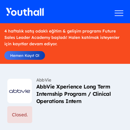
4 haftalık satış odaklı eğitim & gelişim programı Future
Sales Leader Academy başladı! Halen katılmak isteyenler
için kayıtlar devam ediyor.
Hemen Kayıt Ol
AbbVie
AbbVie Xperience Long Term
Internship Program / Clinical
Operations Intern
Closed.