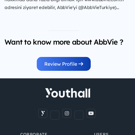
adresini ziyaret edebilir, AbbVie'yi (@AbbVieTurkiye)...
Want to know more about AbbVie ?
Review Profile
CORPORATE
USERS