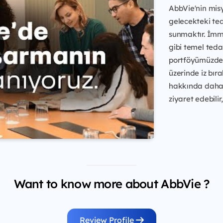
AbbVie'nin misy
gelecekteki ted
sunmaktır. İmmün
gibi temel teda
portföyümüzdek
üzerinde iz bır
hakkında daha 
ziyaret edebilir
Want to know more about AbbVie ?
Review Profile