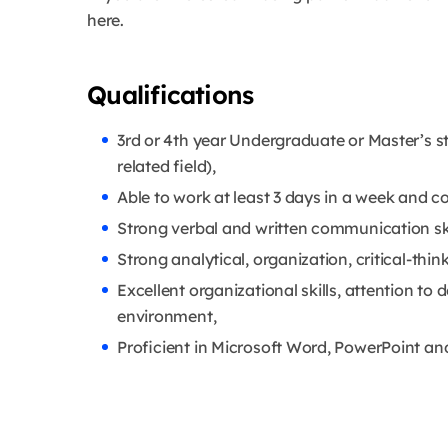
here.
Qualifications
3rd or 4th year Undergraduate or Master’s s
related field),
Able to work at least 3 days in a week and c
Strong verbal and written communication ski
Strong analytical, organization, critical-think
Excellent organizational skills, attention to d
environment,
Proficient in Microsoft Word, PowerPoint an