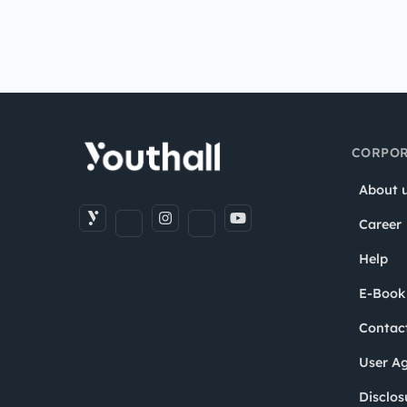
CORPOR
About 
Career
Help
E-Book
Contac
User A
Disclos