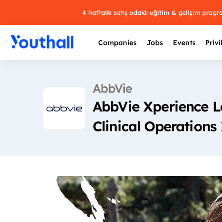
4 haftalık satış odaklı eğitim & gelişim prog
Companies
Jobs
Events
Privi
AbbVie
AbbVie Xperience L
Clinical Operations