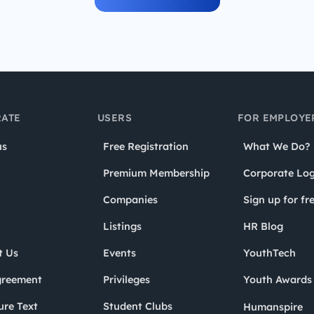
ATE
USERS
FOR EMPLOYE
us
Free Registration
What We Do?
Premium Membership
Corporate Log
Companies
Sign up for fr
Listings
HR Blog
t Us
Events
YouthTech
greement
Privileges
Youth Award
ure Text
Student Clubs
Humanspire