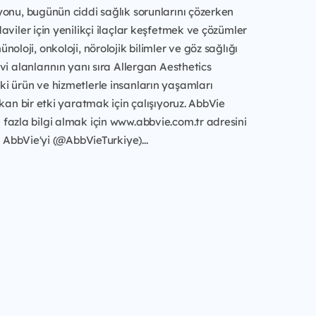
onu, bugünün ciddi sağlık sorunlarını çözerken
aviler için yenilikçi ilaçlar keşfetmek ve çözümler
oloji, onkoloji, nörolojik bilimler ve göz sağlığı
vi alanlarının yanı sıra Allergan Aesthetics
i ürün ve hizmetlerle insanların yaşamları
akan bir etki yaratmak için çalışıyoruz. AbbVie
fazla bilgi almak için www.abbvie.com.tr adresini
, AbbVie'yi (@AbbVieTurkiye)...