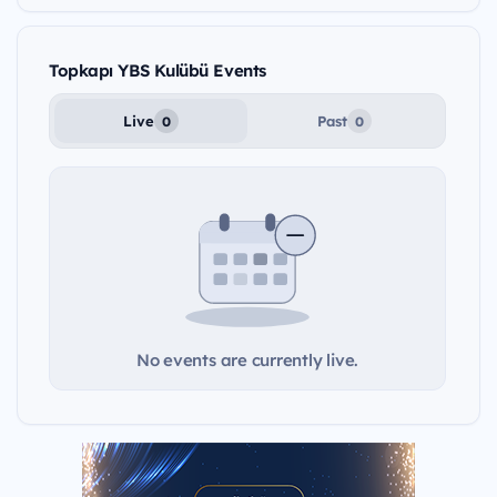
Topkapı YBS Kulübü Events
Live
Past
0
0
No events are currently live.