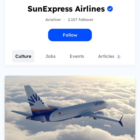
SunExpress Airlines
Aviation
·
2.107 follower
Follow
Culture
Jobs
Events
Articles
T
1