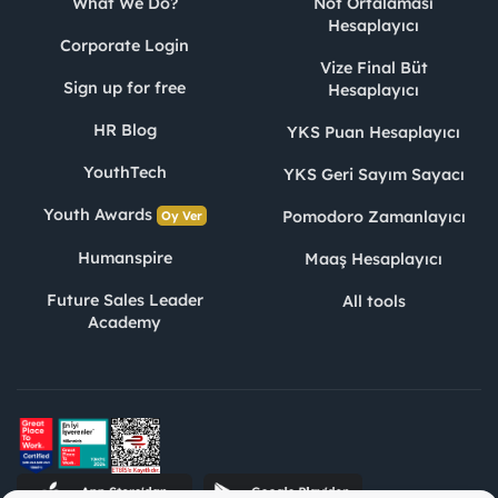
What We Do?
Not Ortalaması
Hesaplayıcı
Corporate Login
Vize Final Büt
Sign up for free
Hesaplayıcı
HR Blog
YKS Puan Hesaplayıcı
YouthTech
YKS Geri Sayım Sayacı
Youth Awards
Pomodoro Zamanlayıcı
Oy Ver
Humanspire
Maaş Hesaplayıcı
Future Sales Leader
All tools
Academy