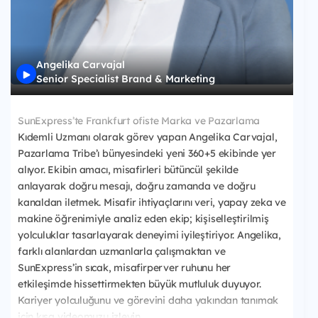
Angelika Carvajal
Senior Specialist Brand & Marketing
SunExpress’te Frankfurt ofiste Marka ve Pazarlama
Kıdemli Uzmanı olarak görev yapan Angelika Carvajal,
Pazarlama Tribe’ı bünyesindeki yeni 360+5 ekibinde yer
alıyor. Ekibin amacı, misafirleri bütüncül şekilde
anlayarak doğru mesajı, doğru zamanda ve doğru
kanaldan iletmek. Misafir ihtiyaçlarını veri, yapay zeka ve
makine öğrenimiyle analiz eden ekip; kişiselleştirilmiş
yolculuklar tasarlayarak deneyimi iyileştiriyor. Angelika,
farklı alanlardan uzmanlarla çalışmaktan ve
SunExpress’in sıcak, misafirperver ruhunu her
etkileşimde hissettirmekten büyük mutluluk duyuyor.
Kariyer yolculuğunu ve görevini daha yakından tanımak
için kısa videomuzu izleyin.