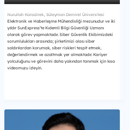
Nurullah Karadirek, Süleyman Demirel Üniversitesi
Elektronik ve Haberleşme Mühendisliği mezunudur ve iki
yıldır SunExpress’te Kıdemli Bilgi Güvenliği Uzmanı
olarak görev yapmaktadır. Siber Güvenlik Ekibimizdeki
sorumlulukları arasında; şirketimizi olası siber
saldırılardan korumak, siber riskleri tespit etmek,
değerlendirmek ve azaltmak yer almaktadır. Kariyer
yolculuğunu ve görevini daha yakından tanımak için kısa
videomuzu izleyin.