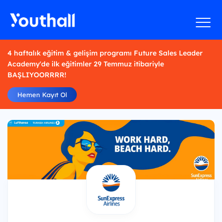
4 haftalık eğitim & gelişim programı Future Sales Leader
Academy'de ilk eğitimler 29 Temmuz itibariyle
BAŞLIYOORRRR!
Hemen Kayıt Ol