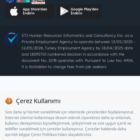
STJ Human Resources Informatics and Consultancy Inc. as a
Private Employment Agency to operate between 13/05/2025 -
12/05/2028, Turkey Employment Agency by 18/04/2025 date
and 18095710 numbered decision in accordance with the
document No. 1078 operates with. Pursuant to Law No. 4904,
it is forbidden to charge fees from job seekers.