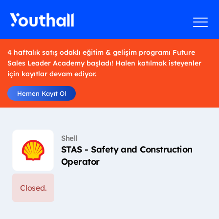
4 haftalık satış odaklı eğitim & gelişim programı Future
Sales Leader Academy başladı! Halen katılmak isteyenler
için kayıtlar devam ediyor.
Hemen Kayıt Ol
Shell
STAS - Safety and Construction
Operator
Closed.