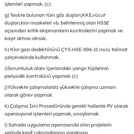
işlemleri yapmak. (c)
g) Tesiste bulunan tüm göz duşları,KKE,vücut
duşları,klor maskeleri vb. belirlenmiş olan HSSE
açısından kritik ekipmanların kontrollerini yapmak ve
kayıt alıtına almak.
h) Klor gazı dedektörünü ÇYS-HSE-006-11 no.lu talimat
çerçevesinde kullanmak.
ı)Sorumluluk alanı içerisindeki yangn tüplerinin
periyodik kontrolünü yapmak (c)
j)Yüksekte çalışmalarda yüksekte çalışma uzmanı
olarak görev yapmak
k) Çalışma İzni Prosedüründe gerekli hallerde PV olarak
operasyonel işlemleri yapmak, onaylamak
l) Sahada uygulama aşamasında olan projelerin
yerinde keşif çalışmalarının yapılması